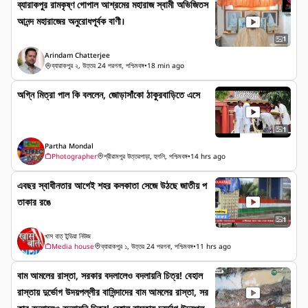
ব্যারাকপুর রামকৃষ্ণ গোপাল আশ্রমের মহারাজ স্বামী অভিজিতস
আনন্দ মহারাজের অনুরোধপূর্বক বাণী।
1
Arindam Chatterjee
ব্যারাকপুর ২, উত্তর 24 পরগনা, পশ্চিমবঙ্গ
•
18 min ago
অগ্নি মিত্রা পাল কি বললেন, জোড়াসাঁকো ঠাকুরবাড়িতে এসে
1
Partha Mondal
Photographer
শ্রীরামপুর উত্তরপাড়া, হুগলি, পশ্চিমবঙ্গ
•
14 hrs ago
এবছর স্বাধীনতার আগেই শহর কলকাতা সেজে উঠছে জাতীয় প
তাকার রঙে
1
খাস বাত্ ইন্ডিয়া নিউজ
Media house
ব্যারাকপুর ১, উত্তর 24 পরগনা, পশ্চিমবঙ্গ
•
11 hrs ago
বাম আমলের রাস্তা, সরকার বদলালেও বদলায়নি চিত্র! বেহাল
রাস্তায় দুর্ভোগ উদয়পল্লীর বাসিন্দাদের বাম আমলের রাস্তা, সর