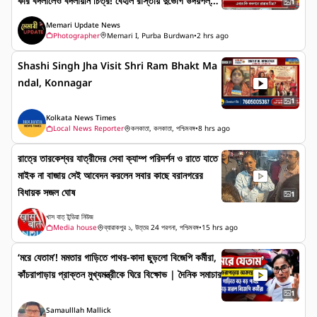
কার বদলালেও বদলায়নি চিত্র! বেহাল রাস্তায় দুর্ভোগ উদয়পল্লীর
1
বাসিন্দাদের
Memari Update News
Photographer
Memari I, Purba Burdwan
•
2 hrs ago
Shashi Singh Jha Visit Shri Ram Bhakt Ma
ndal, Konnagar
1
Kolkata News Times
Local News Reporter
কলকাতা, কলকাতা, পশ্চিমবঙ্গ
•
8 hrs ago
রাত্রে তারকেশ্বর যাত্রীদের সেবা ক্যাম্প পরিদর্শন ও রাতে যাতে
মাইক না বাজায় সেই আবেদন করলেন সবার কাছে বরানগরের
বিধায়ক সজল ঘোষ
1
খাস বাত্ ইন্ডিয়া নিউজ
Media house
ব্যারাকপুর ১, উত্তর 24 পরগনা, পশ্চিমবঙ্গ
•
15 hrs ago
‘মরে যেতাম’! মমতার গাড়িতে পাথর-কাদা ছুড়লো বিজেপি কর্মীরা,
কাঁচরাপাড়ায় প্রাক্তন মুখ্যমন্ত্রীকে ঘিরে বিক্ষোভ | দৈনিক সমাচার
1
Samaulllah Mallick