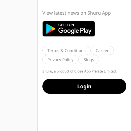
View latest news on Shuru App
Terms & Conditions
Career
Privacy Policy
Blogs
Shuru, a product of Close App Private Limited.
Login