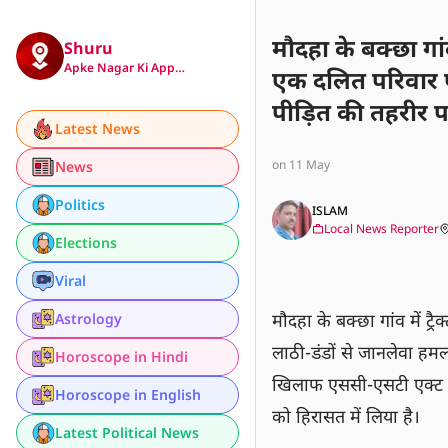
मौदहा के बक्छा गांव 
Shuru
Apke Nagar Ki App…
एक दलित परिवार प
पीड़ित की तहरीर 
Latest News
एसटी एक्ट समेत वि
on 11 May
News
दो नाबालिगों को हि
Politics
ISLAM
Local News Reporter
Elections
Viral
मौदहा के बक्छा गांव में ट्र
Astrology
लाठी-डंडों से जानलेवा हमल
Horoscope in Hindi
खिलाफ एससी-एसटी एक्ट समे
Horoscope in English
को हिरासत में लिया है।
Latest Political News