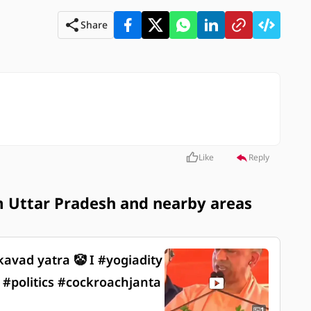
Share
Like
Reply
 Uttar Pradesh and nearby areas
kavad yatra 🤡 I #yogiadity
#politics #cockroachjanta
1