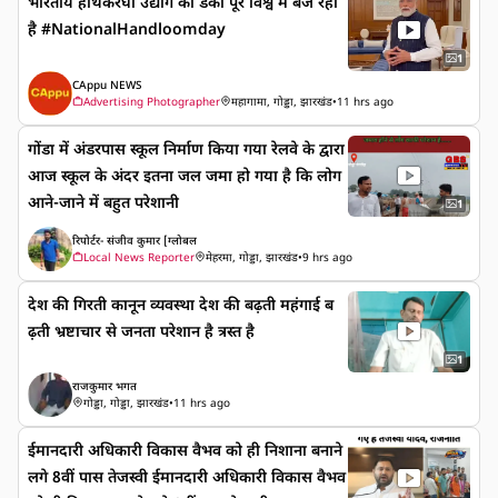
भारतीय हाथकरघा उद्योग का डंका पूरे विश्व में बज रहा
है #NationalHandloomday
1
CAppu NEWS
Advertising Photographer
महागामा, गोड्डा, झारखंड
•
11 hrs ago
गोंडा में अंडरपास स्कूल निर्माण किया गया रेलवे के द्वारा
आज स्कूल के अंदर इतना जल जमा हो गया है कि लोग
आने-जाने में बहुत परेशानी
1
रिपोर्टर- संजीव कुमार [ग्लोबल
Local News Reporter
मेहरमा, गोड्डा, झारखंड
•
9 hrs ago
देश की गिरती कानून व्यवस्था देश की बढ़ती महंगाई ब
ढ़ती भ्रष्टाचार से जनता परेशान है त्रस्त है
1
राजकुमार भगत
गोड्डा, गोड्डा, झारखंड
•
11 hrs ago
ईमानदारी अधिकारी विकास वैभव को ही निशाना बनाने
लगे 8वीं पास तेजस्वी ईमानदारी अधिकारी विकास वैभव