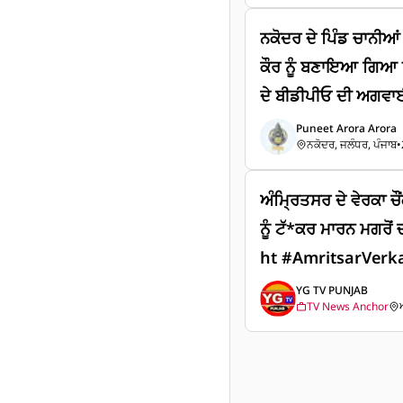
ਨਕੋਦਰ ਦੇ ਪਿੰਡ ਚਾਨੀਆਂ
ਕੌਰ ਨੂੰ ਬਣਾਇਆ ਗਿਆ ਇ
ਦੇ ਬੀਡੀਪੀਓ ਦੀ ਅਗਵਾਈ ਹੇਠ ਹੋਈ ਨਕੋਦ
ਦੇ ਵਿੱਚ ਪਹਿਲੇ ਸਰਪੰਚ ਤ
Puneet Arora Arora
ਨਕੋਦਰ, ਜਲੰਧਰ, ਪੰਜਾਬ
•
ਬਾਅਦ ਉਸ ਨੂੰ ਸਸਪੈਂਡ 
ਚਾਨੀਆਂ ਪਿੰਡ ਦੇ ਪੰਚਾਂ 
ਅੰਮ੍ਰਿਤਸਰ ਦੇ ਵੇਰਕਾ ਚ
ਦੀ ਅਗਵਾਈ ਦੇ ਵਿੱਚ ਮਨ
ਨੂੰ ਟੱ*ਕਰ ਮਾਰਨ ਮਗਰੋਂ ਚਾਲ
ਚੁਣਿਆ ਗਿਆ ਅਤੇ ਇਸ ਮੌਕ
ht #AmritsarVerkaChowk #AutoDriver #tren
ਚੇਅਰਮੈਨ ਦਰਸ਼ਨ ਸਿੰਘ 
ding #YGTVPunjab #nonfollowers #Face
YG TV PUNJAB
ਮੈਨ ਚਰਨਜੀਤ ਸਿੰਘ ਅਤੇ
TV News Anchor
kpost
ਦੀਪ ਸਿੰਘ ਸ਼ੇਰਪੁਰ ਅਤੇ 
ਤ