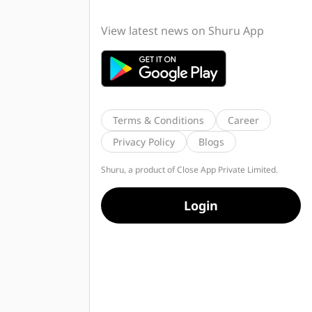
View latest news on Shuru App
Terms & Conditions
Career
Privacy Policy
Blogs
Shuru, a product of Close App Private Limited.
Login