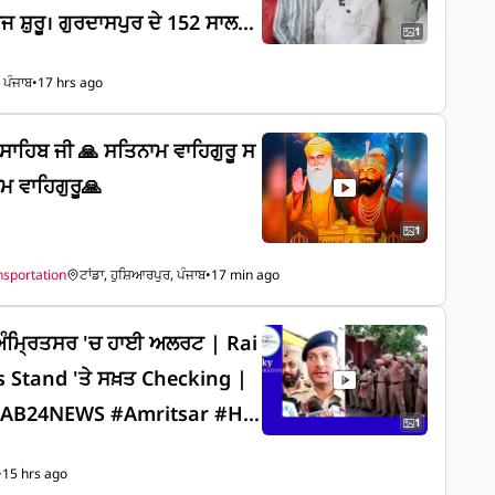
ਰ ਦੇ 152 ਸਾਲ
1
 ਆਫ਼ ਐਮੀਨੈਂਸ ਦੀ ਬਦਲੇਗੀ ਨੁਹਾਰ;
 ਪੰਜਾਬ
•
17 hrs ago
ਵੱਧ ਦੀ ਲਾਗਤ ਨਾਲ ਨਵੀਨੀਕਰਨ ਕਾਰਜ
ੂ ਸਾਹਿਬ ਜੀ 🙏 ਸਤਿਨਾਮ ਵਾਹਿਗੁਰੂ ਸ
ਮ ਵਾਹਿਗੁਰੂ🙏
1
nsportation
ਟਾਂਡਾ, ਹੁਸ਼ਿਆਰਪੁਰ, ਪੰਜਾਬ
•
17 min ago
 ਅੰਮ੍ਰਿਤਸਰ 'ਚ ਹਾਈ ਅਲਰਟ | Rai
s Stand 'ਤੇ ਸਖ਼ਤ Checking |
NJAB24NEWS #Amritsar #Hig
1
lice #IndependenceDay
•
15 hrs ago