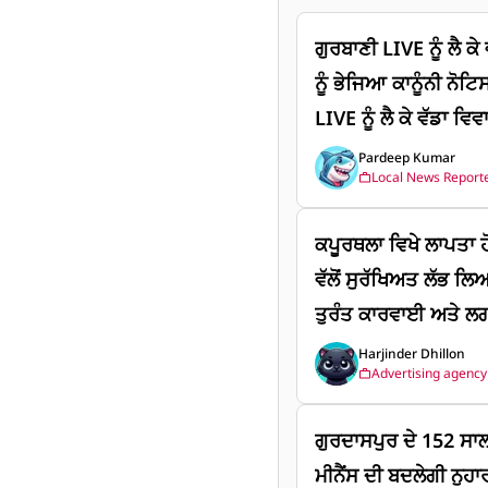
ਗੁਰਬਾਣੀ LIVE ਨੂੰ ਲੈ ਕ
ਨੂੰ ਭੇਜਿਆ ਕਾਨੂੰਨੀ ਨੋਟ
LIVE ਨੂੰ ਲੈ ਕੇ ਵੱਡਾ ਵ
ਕਾਨੂੰਨੀ ਨੋਟਿਸ, ਧਾਮੀ 
Pardeep Kumar
Local News Report
ਦੇ ਅਧਿਕਾਰ ਸਿਰਫ਼ SG
TC ਨੇ ਪ੍ਰਸਾਰਣ ਨਾ ਰੋਕਿ
ਕਪੂਰਥਲਾ ਵਿਖੇ ਲਾਪਤਾ ਹ
ਵੱਲੋਂ ਸੁਰੱਖਿਅਤ ਲੱਭ ਲ
ਤੁਰੰਤ ਕਾਰਵਾਈ ਅਤੇ ਲਗਾ
ਨੂੰ ਸੁਰੱਖਿਅਤ ਬਰਾਮਦ ਕਰ
Harjinder Dhillon
Advertising agency
ਦਿੱਤਾ ਗਿਆ ਹੈ।
ਗੁਰਦਾਸਪੁਰ ਦੇ 152 ਸਾ
ਮੀਨੈਂਸ ਦੀ ਬਦਲੇਗੀ ਨੁਹਾ