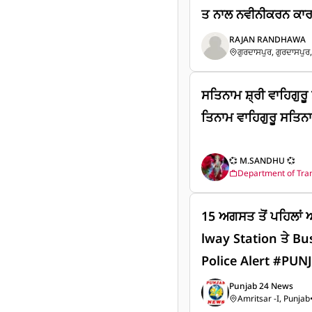
ਤ ਨਾਲ ਨਵੀਨੀਕਰਨ ਕਾਰਜ ਸ਼ੁਰੂ। ਗੁਰਦਾਸਪੁ
ਪੁਰਾਣੇ ਇਤਿਹਾਸਕ ਸਕੂਲ
RAJAN RANDHAWA
ਗੁਰਦਾਸਪੁਰ, ਗੁਰਦਾਸਪੁਰ,
6.16 ਕਰੋੜ ਰੁਪਏ ਤੋਂ 
ਸ਼ੁਰੂ।
ਸਤਿਨਾਮ ਸ਼੍ਰੀ ਵਾਹਿਗੁਰ
ਤਿਨਾਮ ਵਾਹਿਗੁਰੂ ਸਤਿਨਾ
💞 M.SANDHU 💞
Department of Tra
15 ਅਗਸਤ ਤੋਂ ਪਹਿਲਾਂ
lway Station ਤੇ Bu
Police Alert #PU
hAlert #PunjabPo
Punjab 24 News
Amritsar -I, Punjab