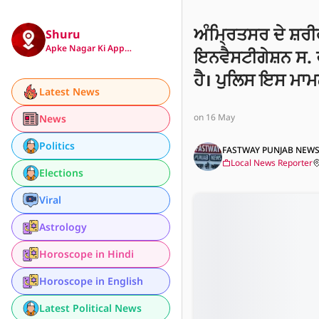
ਅੰਮ੍ਰਿਤਸਰ ਦੇ ਸ਼ਰੀ
Shuru
Apke Nagar Ki App…
ਇਨਵੈਸਟੀਗੇਸ਼ਨ ਸ. 
ਹੈ। ਪੁਲਿਸ ਇਸ ਮਾਮਲ
Latest News
on 16 May
News
Politics
FASTWAY PUNJAB NEW
Local News Reporter
Elections
Viral
Astrology
Horoscope in Hindi
Horoscope in English
Latest Political News