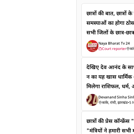
छात्रों की बात, छात्रों
समस्याओं का होगा ठोस
सभी जिलों के छात्र-छात
शिक्षाविदों और नीति-नि
Naya Bharat Tv 24
Court reporter
कां
सुधार की दिशा रांची। मुख
झारखंड सरकार छात्रों 
देखिए देव आनंद के स
ठोस एवं व्यावहारिक सम
न का यह खास धार्मिक 
बढ़ रही है। उन्होंने क
मिलेगा राशिफल, धर्म,
अपेक्षाओं और सुझावों 
जुड़ी खास जानकारी। ध
Devanand Sinha Sin
शामिल किया जाएगा। मुख्
कांके, रांची, झारखंड
•
5 
#सावनशनिवार #सम्प
और छात्रों के सुझाव जितन
शिवजी #हरहरमहादेव #
राज्य के विभिन्न जिलों म
छात्रों की प्रेस कॉन्फ्रे
बजरंगबली #शनिदेव #शि
भी हैं। सरकार का प्रयास 
"मंत्रियों ने हमारी सभी 