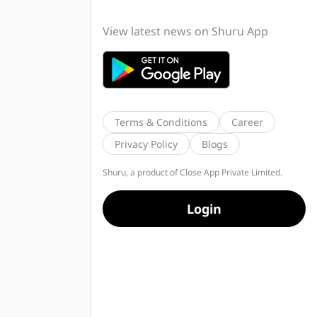
View latest news on Shuru App
Terms & Conditions
Career
Privacy Policy
Blogs
Shuru, a product of Close App Private Limited.
Login