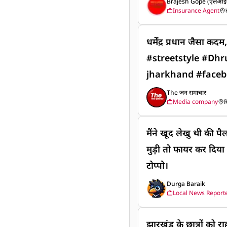
Brajesh Gope (एलआइसी
Insurance Agent
नैतिक विचार समर्थन क
खिलाफ सिग्नेचर अभिया
धर्मेंद्र प्रधान जैसा क
ने भी सिग्नेचर अभिया
#streetstyle #D
छात्रों और अभिभावक 
jharkhand #facebookreels धर्मेंद
पदाशीन सरकार यदि आ
म, क्या झारखंड में भ
The जन समाचार
चाहते है तो इस मुहिम
Media company
R
hruvRathee #mak
ebookreels
मैंने खूद लेखु थी की 
मुड़ी तो फायर कर दिया
टोप्पो।
Durga Baraik
Local News Report
झारखंड के छात्रों को राह