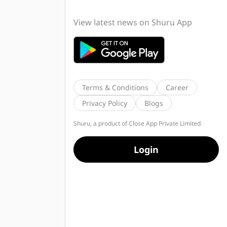
View latest news on Shuru App
Terms & Conditions
Career
Privacy Policy
Blogs
Shuru, a product of Close App Private Limited.
Login