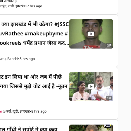
 अभिकर्ता)
लापुंग, रांची, झारखंड
•
7 hrs ago
र रहा आज एक भ्रष्टाचार के
न चलाया जा रहा जिसमे छोटे बच्चे
दम, क्या झारखंड में भी उठेगा? #JSSC
न भाग ले रहे है आखिर कब तक
hruvRathee #makeupbyme #
युवाओं की आवाज कब तक सुनेगी
्र प्रधान जैसा कद
प भी इस अभियान में शामिल होना
1
ी उठेगा? #JSSC #streetstyle #D
 साथ देकर आवाज बुलंद कर सकते है
atu, Ranchi
•
8 hrs ago
eupbyme #jharkhand #fac
पैलट इन लिया था और जब मैं पीछे
 गया जिससे मुझे चोट आई है -नूतन
1
er
कर्रा, खूंटी, झारखंड
•
8 hrs ago
ुल गाँधी ने सपोर्ट में क्या कहा