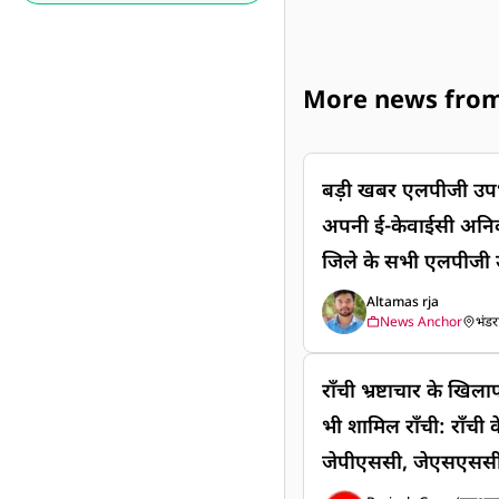
More news from
बड़ी खबर एलपीजी उपभ
अपनी ई-केवाईसी अनिवार्य र
जिले के सभी एलपीजी 
ले अपनी ई-केवाईसी अनिव
Altamas rja
News Anchor
भंडर
राँची भ्रष्टाचार के खिल
भी शामिल राँची: राँची के जयपाल सिंह मुंडा स्टेडियम में
जेपीएससी, जेएसएससी 
गातार धरने पर बैठ हैं