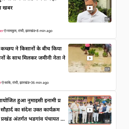
जा खबर
1
er
नामकुम, रांची, झारखंड
•
8 min ago
च्छप ने किसानों के बीच किया
नों के साथ मिलकर जमीनी नेता ने
1
r
कांके, रांची, झारखंड
•
36 min ago
आयोजित हुआ नुमाइसी इनामी प्र
ौहार्द का संदेश उक्त कार्यक्रम
 प्रखंड अंतर्गत भडगांव पंचायत गांव
1
 अंजुमन इस्लामिया के तत्वधान में