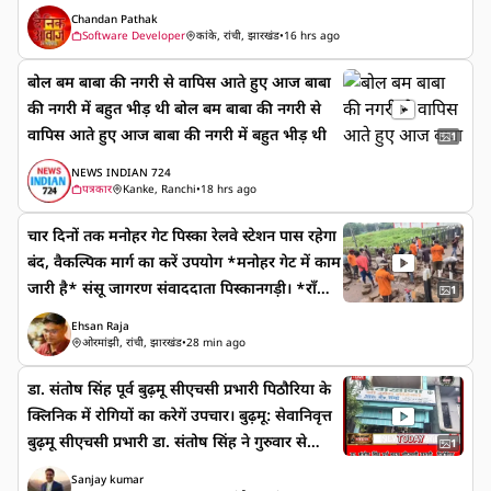
चाहिए? अपनी राय कमेंट में ज़रूर बताइए। 👇 #Ranc
रें। This live stream is for informational an
Chandan Pathak
hi #Jharkhand #StudentProtest #JPSC #JS
Software Developer
कांके, रांची, झारखंड
•
16 hrs ago
d public awareness purposes only. Power
SC #RanchiNews #JharkhandNews #Hum
of Words, Meethi Baat, Good Values, Life
बोल बम बाबा की नगरी से वापिस आते हुए आज बाबा
anity #Unity #NewsUpdate
Lesson, Inspirational Hindi, Hindi Motivat
की नगरी में बहुत भीड़ थी बोल बम बाबा की नगरी से
ion, Positive Thinking, Moral Values, Rela
वापिस आते हुए आज बाबा की नगरी में बहुत भीड़ थी
1
tionship Advice, Inspirational Shorts, Hin
di Quotes, Motivation Video, Speak Kindl
NEWS INDIAN 724
पत्रकार
Kanke, Ranchi
•
18 hrs ago
y, Ranchi Club TV, YouTube Shorts, Facebo
ok Reels, Instagram Reels, X Video #Powe
चार दिनों तक मनोहर गेट पिस्का रेलवे स्टेशन पास रहेगा
rOfWords #SpeakKindly #LifeLesson #Hin
बंद, वैकल्पिक मार्ग का करें उपयोग *मनोहर गेट में काम
diMotivation #Inspirational #GoodValues
जारी है* संसू जागरण संवाददाता पिस्कानगड़ी। *राँची–
1
#Relationship #PositiveThinking #Motiva
टोरी रेलखंड के पिस्का एवं राँची स्टेशन के बीच स्थित
Ehsan Raja
tion #YouTubeShorts #Shorts #Instagram
पोल संख्या 431/2-3 पर फाटक संख्या RT-08 (मनोहर
ओरमांझी, रांची, झारखंड
•
28 min ago
Reels #FacebookReels #RanchiClubTV
गेट) में रेलवे द्वारा ट्रैक पुनर्निर्माण का महत्वपूर्ण कार्य क
डा. संतोष सिंह पूर्व बुढ़मू सीएचसी प्रभारी पिठौरिया के
राया जा रहा है इस कार्य के कारण 6 अगस्त 2026 से 9
क्लिनिक में रोगियों का करेगें उपचार। बुढ़मू: सेवानिवृत्त
अगस्त 2026 तक प्रतिदिन सुबह 10:00 बजे से दोपहर
बुढ़मू सीएचसी प्रभारी डा. संतोष सिंह ने गुरुवार से
2:00 बजे तक उक्त रेलवे फाटक पर सड़क यातायात
1
पिठौरिया सब्जी मार्केट स्थित डा,आर.के. शर्मा नाब्या
पूरी तरह बाधित रहेगा* *मिली जानकारी के अनुसार
Sanjay kumar