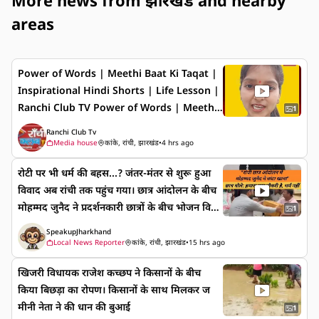
More news from झारखंड and nearby
areas
Power of Words | Meethi Baat Ki Taqat |
Inspirational Hindi Shorts | Life Lesson |
Ranchi Club TV Power of Words | Meethi
1
Baat Ki Taqat | Inspirational Hindi Shorts
Ranchi Club Tv
| Life Lesson | Ranchi Club TV शब्दों की ताक
Media house
कांके, रांची, झारखंड
•
4 hrs ago
त | Inspirational Life Message शब्द मुफ्त होते
रोटी पर भी धर्म की बहस...? जंतर-मंतर से शुरू हुआ
हैं, लेकिन उनका असर अमूल्य होता है। मीठे बोल रिश्तों
विवाद अब रांची तक पहुंच गया। छात्र आंदोलन के बीच
में विश्वास और अपनापन बढ़ाते हैं, जबकि कटु शब्द
मोहम्मद जुनैद ने प्रदर्शनकारी छात्रों के बीच भोजन वित
दिलों में दूरियाँ पैदा कर सकते हैं। सोच-समझकर बोलना
1
रित किया, जिसके बाद सोशल मीडिया पर फिर बहस
अच्छे व्यक्तित्व और मजबूत रिश्तों की पहचान है। 📌 इ
SpeakupJharkhand
तेज हो गई। लेकिन छात्रों का कहना है कि उनका संघर्ष
स वीडियो में: 🗣️ Power of Words ❤️ Good Val
Local News Reporter
कांके, रांची, झारखंड
•
15 hrs ago
भर्ती प्रक्रिया, रोजगार और अपने भविष्य के लिए है—न
ues 🤝 Better Relationships 🌿 Life Lesson
खिजरी विधायक राजेश कच्छप ने किसानों के बीच
कि हिंदू-मुस्लिम की राजनीति के लिए। आख़िर सवाल य
✨ Inspirational Message 👉 ऐसे प्रेरणादायक
किया बिछड़ा का रोपण। किसानों के साथ मिलकर ज
ही है—क्या हर मदद को धर्म के चश्मे से देखा जाना
और जागरूकता से जुड़े वीडियो के लिए Ranchi Club
मीनी नेता ने की धान की बुआई
चाहिए, या ज़रूरत के समय इंसानियत सबसे पहले होनी
1
TV को Like, Share, Follow और Subscribe क