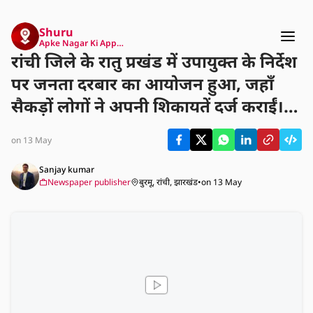
Shuru
Apke Nagar Ki App…
रांची जिले के रातु प्रखंड में उपायुक्त के निर्देश
पर जनता दरबार का आयोजन हुआ, जहाँ
सैकड़ों लोगों ने अपनी शिकायतें दर्ज कराईं।
कुल 138 आवेदन दिए गए, जिनमें अधिकतर
on 13 May
मामले ज़मीन विवाद, प्रमाण पत्र और पेंशन से
संबंधित थे। अंचल अधिकारी ने त्वरित
Sanjay kumar
Newspaper publisher
बुरमू, रांची, झारखंड
•
on 13 May
समाधान का भरोसा देते हुए संबंधित
अधिकारियों को आवश्यक दिशा-निर्देश दिए।