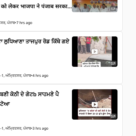
A को लेकर भाजपा ने पंजाब सरकार
1
और बताया कि यह सरकार सरकारी
ਤਸਰ, ਪੰਜਾਬ
•
7 hrs ago
म नहीं करती।
ਾ ਲੁਧਿਆਣਾ ਤਾਜਪੁਰ ਰੋਡ ਕਿੱਥੇ ਗਏ
1
-1, ਅੰਮ੍ਰਿਤਸਰ, ਪੰਜਾਬ
•
4 hrs ago
ਬਣੀ ਕੋਠੀ ਦੇ ਗੇਟb ਸਾਹਮਣੇ ਪੈ
ਾ ਟੋਆ
1
-1, ਅੰਮ੍ਰਿਤਸਰ, ਪੰਜਾਬ
•
3 hrs ago