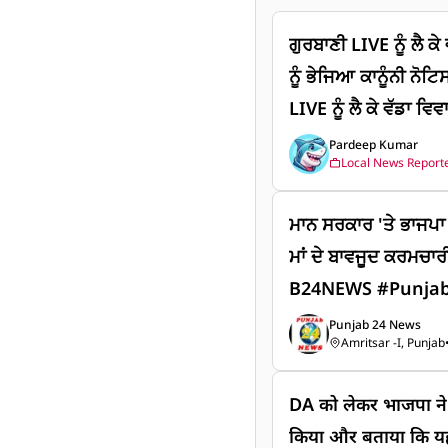
ਗੁਰਬਾਣੀ LIVE ਨੂੰ ਲੈ ਕ
ਨੂੰ ਭੇਜਿਆ ਕਾਨੂੰਨੀ ਨੋਟ
LIVE ਨੂੰ ਲੈ ਕੇ ਵੱਡਾ ਵ
ਕਾਨੂੰਨੀ ਨੋਟਿਸ, ਧਾਮੀ 
Pardeep Kumar
Local News Report
ਦੇ ਅਧਿਕਾਰ ਸਿਰਫ਼ SG
TC ਨੇ ਪ੍ਰਸਾਰਣ ਨਾ ਰੋਕਿ
ਮਾਨ ਸਰਕਾਰ 'ਤੇ ਭਾਜਪਾ 
ਮਾਂ ਦੇ ਬਾਵਜੂਦ ਕਰਮਚਾਰ
B24NEWS #Punja
HighCourt #Punj
Punjab 24 News
Amritsar -I, Punjab
DA को लेकर भाजपा ने
किया और बताया कि यह 