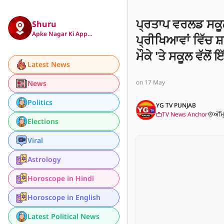
ਪ੍ਰਤਾਪ ਵਰਲਡ ਸਕੂ
Shuru
Apke Nagar Ki App…
ਪ੍ਰੀਖਿਆਵਾਂ ਵਿੱਚ 
ਮੌਕੇ 'ਤੇ ਸਕੂਲ ਵੱਲ
Latest News
ਗਿਆ।
on 17 May
News
Politics
YG TV PUNJAB
TV News Anchor
ਅੰਮ੍
Elections
Viral
Astrology
Horoscope in Hindi
Horoscope in English
Latest Political News