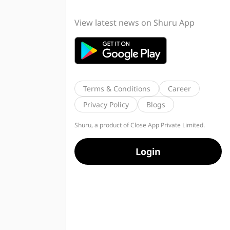
View latest news on Shuru App
Terms & Conditions
Career
Privacy Policy
Blogs
Shuru, a product of Close App Private Limited.
Login