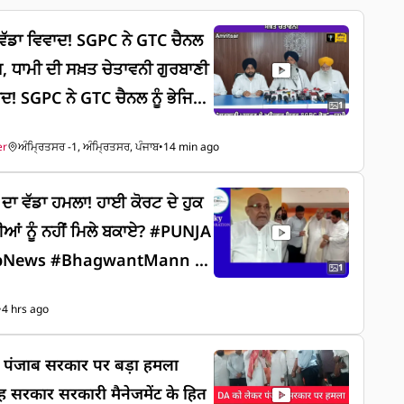
ੇ ਵੱਡਾ ਵਿਵਾਦ! SGPC ਨੇ GTC ਚੈਨਲ
ਿਸ, ਧਾਮੀ ਦੀ ਸਖ਼ਤ ਚੇਤਾਵਨੀ ਗੁਰਬਾਣੀ
ਿਵਾਦ! SGPC ਨੇ GTC ਚੈਨਲ ਨੂੰ ਭੇਜਿਆ
1
ਦੀ ਸਖ਼ਤ ਚੇਤਾਵਨੀ "ਗੁਰਬਾਣੀ ਪ੍ਰਸਾਰਣ
er
ਅੰਮ੍ਰਿਤਸਰ -1, ਅੰਮ੍ਰਿਤਸਰ, ਪੰਜਾਬ
•
14 min ago
PC ਕੋਲ"—ਧਾਮੀ ਦਾ ਵੱਡਾ ਬਿਆਨ, G
ਆ ਤਾਂ ਹੋਵੇਗੀ ਕਾਨੂੰਨੀ ਕਾਰਵਾਈ
ਦਾ ਵੱਡਾ ਹਮਲਾ! ਹਾਈ ਕੋਰਟ ਦੇ ਹੁਕ
ੀਆਂ ਨੂੰ ਨਹੀਂ ਮਿਲੇ ਬਕਾਏ? #PUNJA
bNews #BhagwantMann #
1
abEmployees #BJPPunjab
•
4 hrs ago
 पंजाब सरकार पर बड़ा हमला
सरकार सरकारी मैनेजमेंट के हित