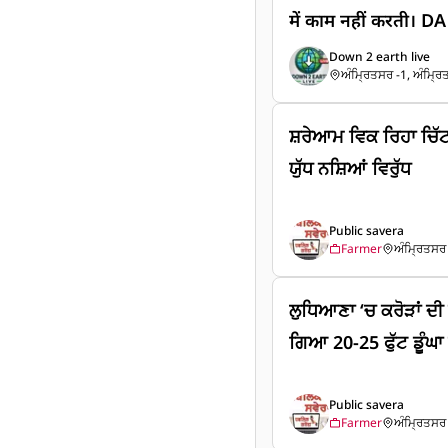
में काम नहीं करती। D
पर बड़ा हमला किया 
Down 2 earth live
ਅੰਮ੍ਰਿਤਸਰ -1, ਅੰਮ੍ਰਿ
मैनेजमेंट के हित में का
ਸ਼ਰੇਆਮ ਵਿਕ ਰਿਹਾ ਚਿੱਟ
ਯੁੱਧ ਨਸ਼ਿਆਂ ਵਿਰੁੱਧ
Public savera
Farmer
ਅੰਮ੍ਰਿਤਸਰ 
ਲੁਧਿਆਣਾ ‘ਚ ਕਰੋੜਾਂ ਦੀ 
ਗਿਆ 20-25 ਫੁੱਟ ਡੂੰਘ
Public savera
Farmer
ਅੰਮ੍ਰਿਤਸਰ 