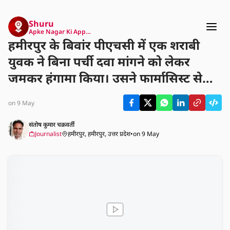
Shuru
Apke Nagar Ki App…
हमीरपुर के बिवांर पीएचसी में एक शराबी
युवक ने बिना पर्ची दवा मांगने को लेकर
जमकर हंगामा किया। उसने फार्मासिस्ट से
अभद्रता की और ओपीडी रजिस्टर को
on 9 May
नुकसान पहुँचाने का प्रयास किया, जिससे कई
मरीज बिना इलाज लौटे। फार्मासिस्ट की
संतोष कुमार चक्रवर्ती
Journalist
हमीरपुर, हमीरपुर, उत्तर प्रदेश
•
on 9 May
तहरीर पर पुलिस ने युवक के खिलाफ मामला
दर्ज कर उसकी तलाश शुरू कर दी है।