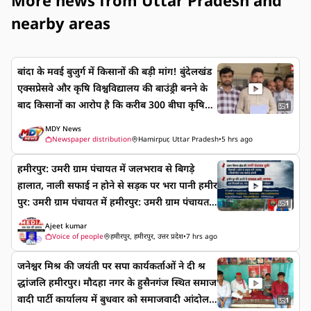
More news from Uttar Pradesh and
nearby areas
बांदा के मवई बुजुर्ग में किसानों की बड़ी मांग! बुंदेलखंड
एक्सप्रेसवे और कृषि विश्वविद्यालय की बाउंड्री बनने के
बाद किसानों का आरोप है कि करीब 300 बीघा कृषि
1
भूमि तक जाने का रास्ता बंद हो गया है। इससे बुआई,
MDY News
सिंचाई और खेतों तक आवागमन प्रभावित हो रहा है।
Newspaper distribution
Hamirpur, Uttar Pradesh
•
5 hrs ago
हमीरपुर: उमरी ग्राम पंचायत में जलभराव से बिगड़े
हालात, नाली सफाई न होने से सड़क पर भरा पानी हमीर
पुर: उमरी ग्राम पंचायत में हमीरपुर: उमरी ग्राम पंचायत
1
में जलभराव से बिगड़े हालात, नाली सफाई न होने से स
Ajeet kumar
ड़क पर भरा पानी भारी बारिश के बाद उमरी में गंदगी का
Voice of people
हमीरपुर, हमीरपुर, उत्तर प्रदेश
•
7 hrs ago
नाली जाम, रोड किनारे पनपीं गोंद, तत्काल सफाई की
जनेश्वर मिश्र की जयंती पर सपा कार्यकर्ताओं ने दी श्र
मांग थाना बिमार क्षेत्र की उमरी पंचायत डूबी! निकासी न
द्धांजलि हमीरपुर। मौदहा नगर के हुसैनगंज स्थित समाज
होने से सड़क बनी तालाब, 1 किलोमीटर तक सफाई ज
वादी पार्टी कार्यालय में बुधवार को समाजवादी आंदोलन
रूरी हमीरपुर की उमरी में बरसात बनी आफत: जल
1