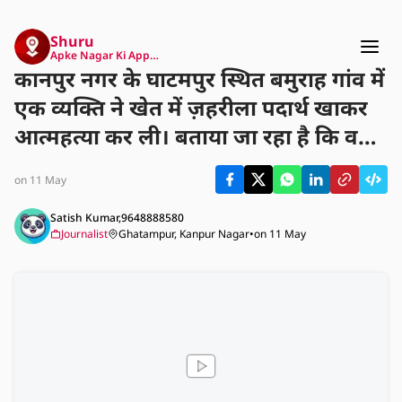
Shuru
Apke Nagar Ki App…
कानपुर नगर के घाटमपुर स्थित बमुराह गांव में
एक व्यक्ति ने खेत में ज़हरीला पदार्थ खाकर
आत्महत्या कर ली। बताया जा रहा है कि वह
मानसिक तनाव से जूझ रहे थे, जिसके चलते
on 11 May
उन्होंने यह कदम उठाया। पुलिस ने शव को
पोस्टमार्टम के लिए भेजकर आगे की कार्रवाई
Satish Kumar,9648888580
Journalist
Ghatampur, Kanpur Nagar
•
on 11 May
शुरू कर दी है।