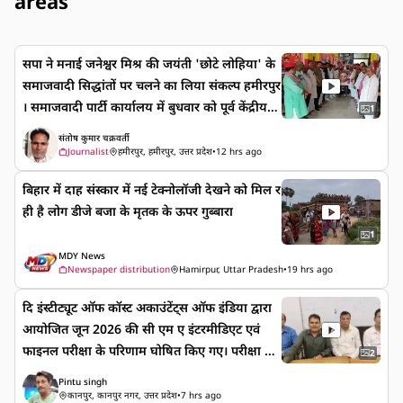
areas
सपा ने मनाई जनेश्वर मिश्र की जयंती 'छोटे लोहिया' के
समाजवादी सिद्धांतों पर चलने का लिया संकल्प हमीरपुर
। समाजवादी पार्टी कार्यालय में बुधवार को पूर्व केंद्रीय
1
मंत्री एवं "छोटे लोहिया" के नाम से विख्यात जनेश्वर
संतोष कुमार चक्रवर्ती
मिश्र की जयंती जिलाध्यक्ष इदरीश खान की अध्यक्षता
Journalist
हमीरपुर, हमीरपुर, उत्तर प्रदेश
•
12 hrs ago
में श्रद्धा और सम्मान के साथ मनाई गई। इस अवसर पर
बिहार में दाह संस्कार में नई टेक्नोलॉजी देखने को मिल र
नेताओं और कार्यकर्ताओं ने उनके चित्र पर पुष्प अर्पित क
ही है लोग डीजे बजा के मृतक के ऊपर गुब्बारा
र श्रद्धांजलि दी तथा उनके बताए समाजवादी सिद्धांतों प
र चलने का संकल्प लिया। कार्यक्रम को संबोधित करते
1
हुए वरिष्ठ सपा नेता एवं पूर्व ब्लॉक प्रमुख शुभकरण सिंह
MDY News
Newspaper distribution
Hamirpur, Uttar Pradesh
•
19 hrs ago
परिहार ने कहा कि जनेश्वर मिश्र का पूरा जीवन गरीबों,
किसानों, मजदूरों, पिछड़े, दलित और वंचित वर्गों के अ
दि इंस्टीट्यूट ऑफ कॉस्ट अकाउंटेंट्स ऑफ इंडिया द्वारा
धिकारों की लड़ाई के लिए समर्पित रहा। उन्होंने सादगी,
आयोजित जून 2026 की सी एम ए इंटरमीडिएट एवं
संघर्ष और समाजवादी मूल्यों की ऐसी मिसाल पेश की,
फाइनल परीक्षा के परिणाम घोषित किए गए। परीक्षा में
2
जो आने वाली पीढ़ियों के लिए प्रेरणास्रोत बनी रहेगी। उ
कानपुर चैप्टर के विद्यार्थियों ने उत्कृष्ट प्रदर्शन करते हुए
Pintu singh
न्होंने कहा कि आज के समय में उनके विचारों को जन-ज
अभूतपूर्व सफलता हासिल की है। परिणामों के शुभ अव
कानपुर, कानपुर नगर, उत्तर प्रदेश
•
7 hrs ago