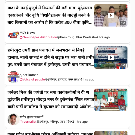
बांदा के मवई बुजुर्ग में किसानों की बड़ी मांग! बुंदेलखंड
एक्सप्रेसवे और कृषि विश्वविद्यालय की बाउंड्री बनने के
बाद किसानों का आरोप है कि करीब 300 बीघा कृषि
1
भूमि तक जाने का रास्ता बंद हो गया है। इससे बुआई,
MDY News
सिंचाई और खेतों तक आवागमन प्रभावित हो रहा है।
Newspaper distribution
Hamirpur, Uttar Pradesh
•
4 hrs ago
हमीरपुर: उमरी ग्राम पंचायत में जलभराव से बिगड़े
हालात, नाली सफाई न होने से सड़क पर भरा पानी हमीर
पुर: उमरी ग्राम पंचायत में हमीरपुर: उमरी ग्राम पंचायत
1
में जलभराव से बिगड़े हालात, नाली सफाई न होने से स
Ajeet kumar
ड़क पर भरा पानी भारी बारिश के बाद उमरी में गंदगी का
Voice of people
हमीरपुर, हमीरपुर, उत्तर प्रदेश
•
6 hrs ago
नाली जाम, रोड किनारे पनपीं गोंद, तत्काल सफाई की
जनेश्वर मिश्र की जयंती पर सपा कार्यकर्ताओं ने दी श्र
मांग थाना बिमार क्षेत्र की उमरी पंचायत डूबी! निकासी न
द्धांजलि हमीरपुर। मौदहा नगर के हुसैनगंज स्थित समाज
होने से सड़क बनी तालाब, 1 किलोमीटर तक सफाई ज
वादी पार्टी कार्यालय में बुधवार को समाजवादी आंदोलन
रूरी हमीरपुर की उमरी में बरसात बनी आफत: जल
1
के प्रखर नेता एवं पूर्व केंद्रीय मंत्री जनेश्वर मिश्र की 93वीं
निकासी ठप, गोंद-कीचड़ से राहगीर परेशान #GramPa
संतोष कुमार चक्रवर्ती
जयंती श्रद्धा और उत्साह के साथ मनाई गई। कार्यक्रम
nchayatUmari #ThanaBimar #HamirpurN
Journalist
हमीरपुर, हमीरपुर, उत्तर प्रदेश
•
21 hrs ago
का नेतृत्व सपा के पूर्व जिला उपाध्यक्ष जावेद मेजर ने
ews #UPNews #JalBharav #NaliSafai #Bar
उत्तर प्रदेश उपभोक्ता फोरम अधिकारी महोदय, एमआर