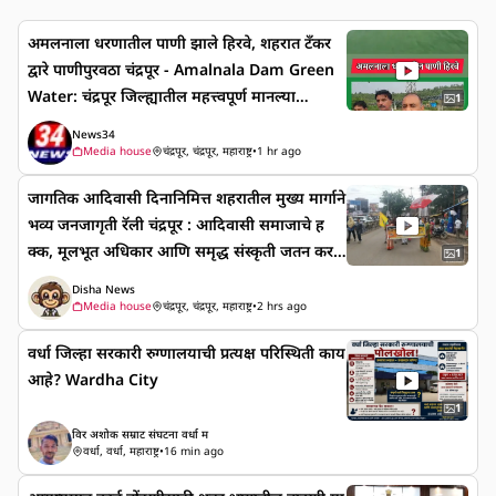
अमलनाला धरणातील पाणी झाले हिरवे, शहरात टँकर
द्वारे पाणीपुरवठा चंद्रपूर - Amalnala Dam Green
Water: चंद्रपूर जिल्ह्यातील महत्त्वपूर्ण मानल्या
1
जाणाऱ्या अमलनाला धरणातील पाण्याचा रंग अचानक
News34
हिरवट झाल्याने गडचांदूर शहरासह परिसरात खळबळ उ
Media house
चंद्रपूर, चंद्रपूर, महाराष्ट्र
•
1 hr ago
डाली आहे. धरणातील पाण्याचा रंग बदलल्यामुळे
जागतिक आदिवासी दिनानिमित्त शहरातील मुख्य मार्गाने
पिण्याच्या पाण्याच्या गुणवत्तेबाबत गंभीर चिंता व्यक्त
भव्य जनजागृती रॅली ​चंद्रपूर : ​आदिवासी समाजाचे ह
केली जात आहे. परिस्थिती स्पष्ट होईपर्यंत धरणातील
क्क, मूलभूत अधिकार आणि समृद्ध संस्कृती जतन कर
पाणी पिण्यासाठी वापरू नये, असे आवाहन गडचांदूर न
1
ण्याच्या उद्देशाने आज शहरात मुख्य मार्गावरून भव्य जन
गरपरिषदेने केले आहे. या घटनेमुळे सुमारे ५० हजार नाग
Disha News
जागृती रॅली काढण्यात आली. ​युनोने (UNO) ९ ऑगस्ट
रिकांच्या आरोग्याचा प्रश्न ऐरणीवर आला आहे.
Media house
चंद्रपूर, चंद्रपूर, महाराष्ट्र
•
2 hrs ago
१९९४ रोजी जिनेव्हा येथील परिषदेत आदिवासी स
वर्धा जिल्हा सरकारी रुग्णालयाची प्रत्यक्ष परिस्थिती काय
माजाचे अस्तित्व व अस्मिता जपण्यासाठी हा दिवस
आहे? Wardha City
'जागतिक आदिवासी दिन' म्हणून घोषित केला होता.
याच दिनाचे औचित्य साधून आज दुपारी १२ वाजता शह
1
रातील प्रमुख मार्गांवरून ही रॅली शिस्तबद्धतेत पार पड
विर अशोक सम्राट संघटना वर्धा म
वर्धा, वर्धा, महाराष्ट्र
•
16 min ago
ली. ​या रॅलीत समाजबांधव मोठ्या संख्येने सहभागी झाले
होते. रॅलीच्या माध्यमातून समाजाचे मूलभूत हक्क, जल-