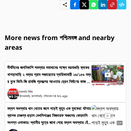
More news from পশ্চিমবঙ্গ and nearby
areas
দীর্ঘদিনের জলনিকাশি সমস্যার সমাধানের লক্ষ্যে ময়নাগুড়ি ব্লকের
খাগড়াবাড়ি ২ নম্বর গ্রাম পঞ্চায়েতের দ্বারিকামারী ১৬/১৫৬ নম্ব
র বুথে ভিবি-জি রামজি প্রকল্পের আওতায় ড্রেন নির্মাণের কাজ শুরু
1
হল। বুধবার এক অনুষ্ঠানের মাধ্যমে প্রকল্পটির আনুষ্ঠানিক উদ্বোধন
ময়নাগুড়ি নিউজ
করেন ময়নাগুড়ির বিধায়ক ডালিম চন্দ্র রায়। অনুষ্ঠানে উপস্থিত
ময়নাগুড়ি, জলপাইগুড়ি, পশ্চিমবঙ্গ
•
18 hrs ago
ছিলেন ময়নাগুড়ির বিডিও সৌমেন দাস, স্থানীয় পঞ্চায়েত সদস্যা
মদ্যপ অবস্থায় ধান খেতের জলে পড়েই মৃত্যু এক যুবকের! ঘটনায়
দীপিকা রায়, বুথের সুপারভাইজার বিনোদ রায়, বিকাশ রায় সহ প্র
ব্যাপক চাঞ্চল্য ছড়াল মেখলিগঞ্জের নিজতরফ অঞ্চলের কোরতলি
শাসনের অন্যান্য আধিকারিক এবং এলাকার বিশিষ্ট ব্যক্তিরা। উ
সংলগ্ন এলাকায়। স্থানীয় সুত্রে জানা গেছে মদ্যপ অবস্থায় হেঁটে
দ্বোধনের পর প্রকল্পের কাজ দ্রুত শেষ করার ওপর গুরুত্ব আ
1
বাজার আসছিল। স্থানীয়দের অনুমান সেই সময় টলতে টলতে জলে
রোপ করা হয়। বর্ষার সময় দীর্ঘদিন ধরেই জল জমে রাস্তাঘাট চলাচ