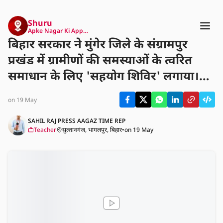
Shuru
Apke Nagar Ki App…
बिहार सरकार ने मुंगेर जिले के संग्रामपुर
प्रखंड में ग्रामीणों की समस्याओं के त्वरित
समाधान के लिए 'सहयोग शिविर' लगाया।
इस शिविर में सोलर, पीएचईडी, बिजली और
on 19 May
भूमि विभाग सहित कई प्रमुख विभागों के
अधिकारी मौके पर ही मौजूद रहे। सरकार का
SAHIL RAJ PRESS AAGAZ TIME REP
Teacher
सुल्तानगंज, भागलपुर, बिहार
•
on 19 May
लक्ष्य है कि लोगों को योजनाओं के लिए
कार्यालयों के चक्कर न काटने पड़ें और उन्हें
पंचायत स्तर पर ही सभी लाभ मिल सकें।