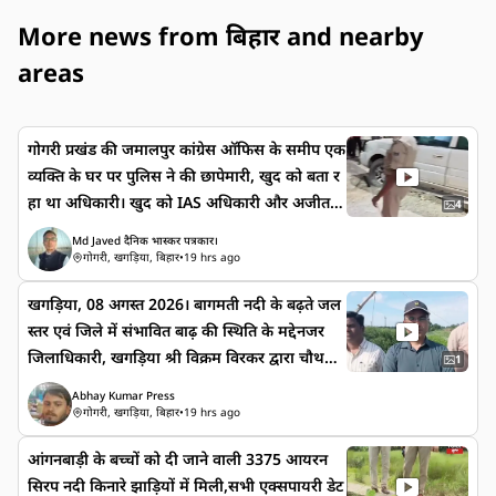
More news from बिहार and nearby
areas
गोगरी प्रखंड की जमालपुर कांग्रेस ऑफिस के समीप एक
व्यक्ति के घर पर पुलिस ने की छापेमारी, खुद को बता र
हा था अधिकारी। खुद को IAS अधिकारी और अजीत
4
डोभाल का एजेंट बताने वाले युवक के ठिकाने पर
Md Javed दैनिक भास्कर पत्रकार।
छापेमारी, दो गाड़ियां जब्त गोगरी थाना क्षेत्र के जमालपुर
गोगरी, खगड़िया, बिहार
•
19 hrs ago
बाजार स्थित कांग्रेस कार्यालय के समीप वार्ड संख्या 31
खगड़िया, 08 अगस्त 2026। बागमती नदी के बढ़ते जल
में शनिवार को पुलिस और डीआईयू की संयुक्त टीम ने
स्तर एवं जिले में संभावित बाढ़ की स्थिति के मद्देनजर
छापेमारी की। कार्रवाई के दौरान मनीष कुमार गुप्ता उर्फ
जिलाधिकारी, खगड़िया श्री विक्रम विरकर द्वारा चौथम
चिक्कू नामक व्यक्ति के ठिकाने से दो वाहनों समेत कई
1
एवं बेलदौर प्रखंड अंतर्गत विभिन्न संवेदनशील एवं कटाव
सामान जब्त किए गए। बताया जा रहा है कि उक्त व्य
Abhay Kumar Press
प्रभावित स्थलों का निरीक्षण किया गया। जिलाधिकारी ने
क्ति कथित रूप से खुद को आईएएस अधिकारी बताता
गोगरी, खगड़िया, बिहार
•
19 hrs ago
क्या कुछ कहा जरा सुनिए District Administratio
था जानकारी के अनुसार, खगड़िया डीआईयू के संजीत
आंगनबाड़ी के बच्चों को दी जाने वाली 3375 आयरन
n, Khagaria - Bihar
कुमार की टीम, गोगरी एसडीपीओ चंदन कुमार ठाकुर त
सिरप नदी किनारे झाड़ियों में मिली,सभी एक्सपायरी डेट
था गोगरी थानाध्यक्ष अरविंद कुमार के नेतृत्व में पुलिस