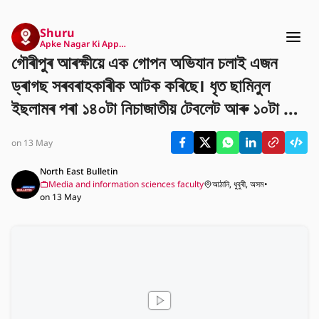
Shuru
Apke Nagar Ki App…
গৌৰীপুৰ আৰক্ষীয়ে এক গোপন অভিযান চলাই এজন
ড্ৰাগছ সৰবৰাহকাৰীক আটক কৰিছে। ধৃত ছামিনুল
ইছলামৰ পৰা ১৪০টা নিচাজাতীয় টেবলেট আৰু ১০টা কফ
চিৰাফৰ বটল জব্দ কৰা হৈছে। এই অভিযানে গৌৰীপুৰত
on 13 May
ড্ৰাগছ বিৰোধী যুঁজত বিশেষ ভূমিকা ল'ব বুলি আশা কৰা
হৈছে।
North East Bulletin
Media and information sciences faculty
আঠানি, ধুবুৰী, অসম
•
on 13 May