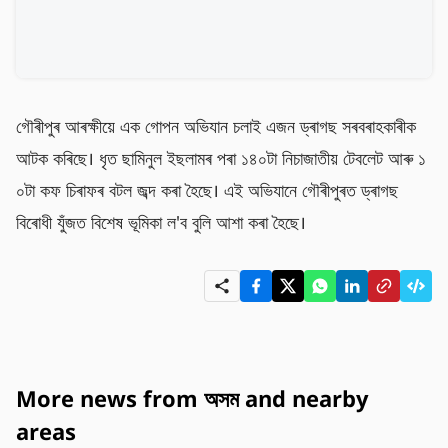
গৌৰীপুৰ আৰক্ষীয়ে এক গোপন অভিযান চলাই এজন ড্ৰাগছ সৰবৰাহকাৰীক 
আটক কৰিছে। ধৃত ছামিনুল ইছলামৰ পৰা ১৪০টা নিচাজাতীয় টেবলেট আৰু ১
০টা কফ চিৰাফৰ বটল জব্দ কৰা হৈছে। এই অভিযানে গৌৰীপুৰত ড্ৰাগছ 
বিৰোধী যুঁজত বিশেষ ভূমিকা ল'ব বুলি আশা কৰা হৈছে।
More news from অসম and nearby
areas