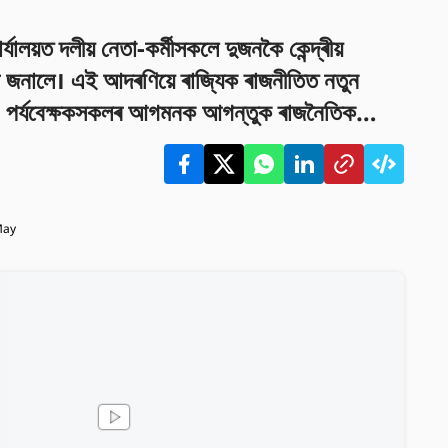
যালয়ত দলীয় নেতা-কৰ্মীসকলে দুজনকৈ কেন্দ্ৰীয়
ণি জনালে। এই আদৰণিয়ে ৰাজ্যিক ৰাজনীতিত নতুন
ে। পৰ্যবেক্ষকসকলৰ আগমনক আগন্তুক ৰাজনৈতিক
ে চোৱা হৈছে।
May