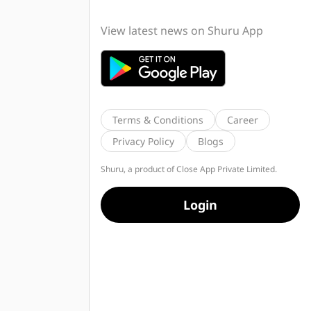
View latest news on Shuru App
Terms & Conditions
Career
Privacy Policy
Blogs
Shuru, a product of Close App Private Limited.
Login