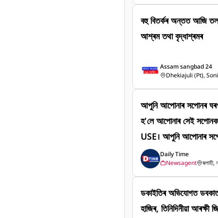
ন্দিন প্ৰয়োজনীয় বিভিন্ন 
অসমৰ বিভিন্ন অঞ্চল এতিয়
বহু বিতৰ্কৰ অন্তত আজি তলা
ৰিস্থিতিত বিভিন্ন সামাজিক, 
আশ্ৰম তথা বৃদ্ধাশ্ৰমৰ
যোগিতাই বানপীড়িত লোকসকল
আহিছে।
Assam sangbad 24
Dhekiajuli (Pt), Son
আপুনি আপোনাৰ সপোনৰ ঘৰখন 
হ'লে আপোনাৰ সেই সপোনক 
USE। আপুনি আপোনাৰ সপোনৰ
তেনে হ'লে আপোনাৰ সেই সপ
Daily Time
Newsagent
ৰূপাহী,
HOUSE।
ডকাইতিৰ অভিযোগত ডবকা
হাজিৰ, তিনিদিনীয়া আৰক্ষী জ