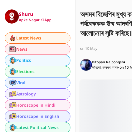
অসমৰ বিজেপিৰ মুখ্য কাৰ্
Shuru
Apke Nagar Ki App…
পৰ্যবেক্ষকক উষ্ম আদৰ
আলোচনাৰ সৃষ্টি কৰিছ
Latest News
পৰিৱৰ্তনৰ ইংগিত হিচাপ
on 10 May
News
Politics
Bitopan Rajbongshi
বকো, কামৰূপ, অসম
•
on 10 
Elections
Viral
Astrology
Horoscope in Hindi
Horoscope in English
Latest Political News