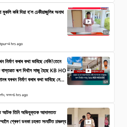
সামগ্ৰী বিতৰণ কৰে। উল্লেখযোগ্য যে, উজনি
াও বানৰ প্ৰভাৱত জুৰুলা হৈ আছে। এনে প
 মুকলি কৰি দিয়া হ’ল ঢেকীয়াজুলিৰ অনাথ
ধৰ্মীয় আৰু স্বেচ্ছাসেৱী সংগঠনৰ সহায়-সহ
ক কিছু পৰিমাণে হ'লেও সকাহ প্ৰদান কৰি
1
itpur
•
4 hrs ago
নিৰ্মাণ কৰাৰ কথা ভাবিছে নেকি?তেনে
বাস্তৱত ৰূপ দিবলৈ সাজু হৈছে KB HO
 ঘৰখন নিৰ্মাণ কৰাৰ কথা ভাবিছে নেকি?
1
োনক বাস্তৱত ৰূপ দিবলৈ সাজু হৈছে KB
 নগাঁও, অসম
•
6 hrs ago
ত আটক তিনি অভিযুক্তক আদালতত
িম্মালৈ প্ৰেৰণ ডবকা চহৰত সংঘটিত চাঞ্চল্য