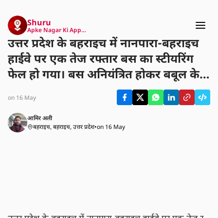
Shuru
Apke Nagar Ki App…
उत्तर प्रदेश के बहराइच में नानपारा-बहराइच
हाईवे पर एक तेज रफ्तार बस का स्टीयरिंग
फेल हो गया। बस अनियंत्रित होकर बबूल के
पेड़ से टकराई, जिसमें चालक समेत 20 यात्री
on 16 May
गंभीर रूप से घायल हो गए। सभी घायलों को
तुरंत सामुदायिक स्वास्थ्य केंद्र नानपारा में भर्ती
आमिर अली
बहराइच, बहराइच, उत्तर प्रदेश
•
on 16 May
कराया गया है।