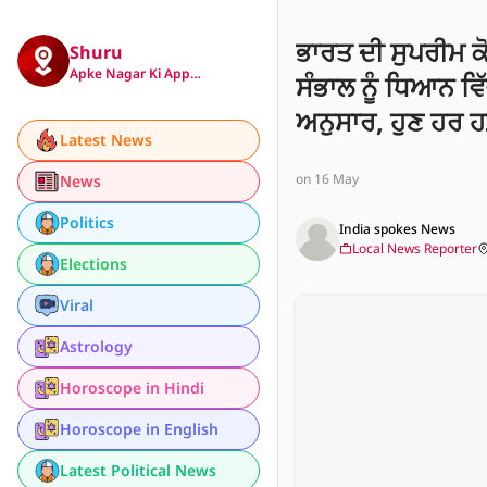
ਭਾਰਤ ਦੀ ਸੁਪਰੀਮ 
Shuru
Apke Nagar Ki App…
ਸੰਭਾਲ ਨੂੰ ਧਿਆਨ ਵ
ਅਨੁਸਾਰ, ਹੁਣ ਹਰ 
Latest News
ਕੀਤਾ ਜਾਵੇਗਾ, ਜਿਸ 
on 16 May
News
ਹੋਵੇਗਾ।
Politics
India spokes News
Local News Reporter
Elections
Viral
Astrology
Horoscope in Hindi
Horoscope in English
Latest Political News