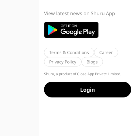
View latest news on Shuru App
Terms & Conditions
Career
Privacy Policy
Blogs
Shuru, a product of Close App Private Limited.
Login