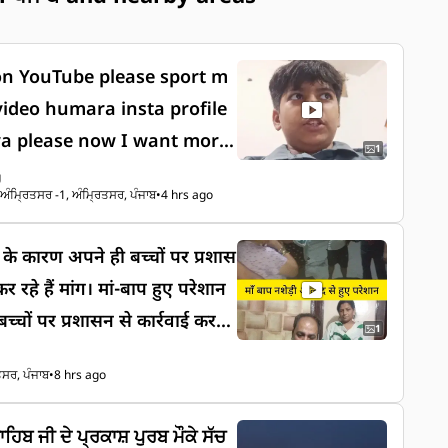
on YouTube please sport m
ta profile
a please now I want more
1
g
ਅੰਮ੍ਰਿਤਸਰ -1, ਅੰਮ੍ਰਿਤਸਰ, ਪੰਜਾਬ
•
4 hrs ago
 के कारण अपने ही बच्चों पर प्रशास
र रहे हैं मांग। मां-बाप हुए परेशान
्चों पर प्रशासन से कार्रवाई करने
1
ਤਸਰ, ਪੰਜਾਬ
•
8 hrs ago
ਸਾਹਿਬ ਜੀ ਦੇ ਪ੍ਰਕਾਸ਼ ਪੁਰਬ ਮੌਕੇ ਸੱਚ