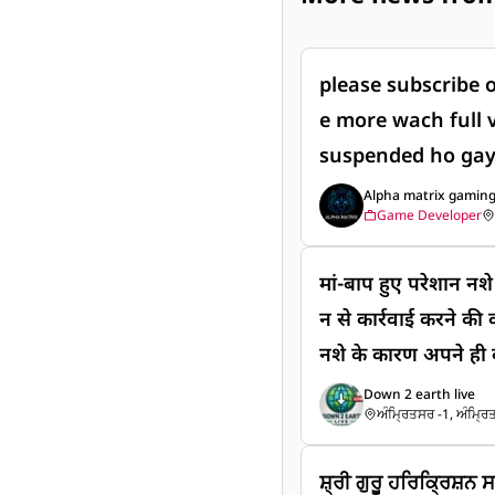
please subscribe 
e more wach full video humara ins
suspended ho gay
sport
Alpha matrix gamin
Game Developer
मां-बाप हुए परेशान नशे
न से कार्रवाई करने की क
नशे के कारण अपने ही बच
की कर रहे हैं मांग।
Down 2 earth live
ਅੰਮ੍ਰਿਤਸਰ -1, ਅੰਮ੍ਰਿ
ਸ਼੍ਰੀ ਗੁਰੂ ਹਰਿਕ੍ਰਿਸ਼ਨ 