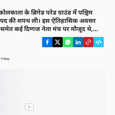
कोलकाता के ब्रिगेड परेड ग्राउंड में पश्चिम
त्री पद की शपथ ली। इस ऐतिहासिक अवसर
दी समेत कई दिग्गज नेता मंच पर मौजूद थे,
ी का अभिनंदन किया।
 9 May