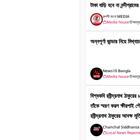
টাকা বাড়ি হবে না নন্দীগ্রামের এক যুবক টাকা ফেরত দিল প্রথম দফায় ৬০
০০০ হাজার বিডিও তে গিয়ে
রুপসী বাংলা MEDIA
Media house
জয়পুর,
অন্নপূর্ণা ভান্ডার নিয়ে মিথ্
News10 Bangla
Media house
জয়পুর,
বিশ্বকবি রবীন্দ্রনাথ ঠাকুরের
তাঁকে স্মরণ করল ক্ষীরপাই পৌ
রবীন্দ্রনাথ ঠাকুরের আবক্ষ মূর্
শ্রদ্ধা জ্ঞাপন করা হয়। এই 
Chanchal Siddhanta
Local News Report
ক্ষীরপাই পৌরসভার চেয়ারম্যান