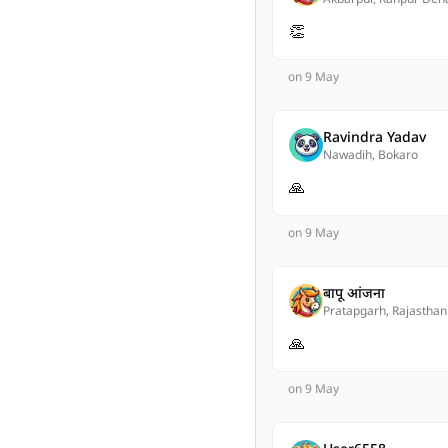
👏
on 9 May
Ravindra Yadav
Nawadih, Bokaro
🙏
on 9 May
बापू आंजना
Pratapgarh, Rajasthan
🙏
on 9 May