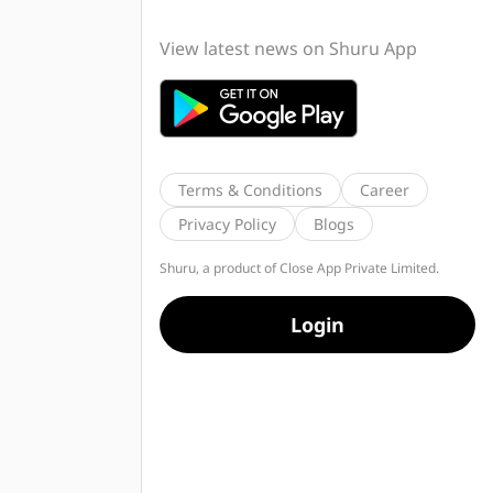
View latest news on Shuru App
Terms & Conditions
Career
Privacy Policy
Blogs
Shuru, a product of Close App Private Limited.
Login