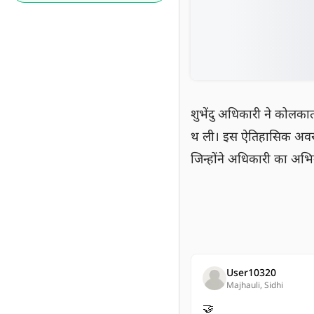
शुभेंदु अधिकारी ने कोलकाता 
थ ली। इस ऐतिहासिक अवसर प
जिन्होंने अधिकारी का अभ
User10320
Majhauli, Sidhi
🤝