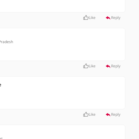
Like
Reply
Pradesh
Like
Reply
e
Like
Reply
at