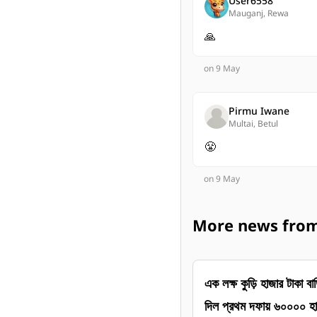
User6558
Mauganj, Rewa
🙏
on 9 May
Pirmu Iwane
Multai, Betul
😤
on 9 May
More news from প
এক লক্ষ কুড়ি হাজার টাকা বাড়ি হবে না নন্দীগ্রামের
দিল প্রথম দফায় ৬০০০০ হাজ