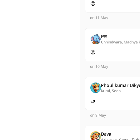
😡
on 11 May
Fरर
Chhindwara, Madhya 
😡
on 10 May
Phoul kumar Uiky
Kurai, Seoni
🤝
on 9 May
Dava
Akbarpur, Kanpur Deh