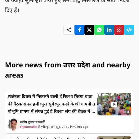
कार्यवाही सुनिश्चित करते हुए समयबद्ध निस्तारण के सख्त निर्देश 
दिए हैं।
More news from उत्तर प्रदेश and nearby
areas
स्वतंत्रता दिवस में निकलने वाली ई रिक्शा तिरंगा यात्रा
की बैठक संपन्न हमीरपुर। सुमेरपुर कस्बे के श्री गायत्री त
पोभूमि प्रांगण में संपन्न हुई ई रिक्शा संघ की बैठक में आ
1
गामी स्वतंत्रता दिवस पर निकलने वाली तिरंगा यात्रा पर
संतोष कुमार चक्रवर्ती
गहन मंथन करके भव्य तिरंगा यात्रा निकालने का निर्णय
Journalist
हमीरपुर, हमीरपुर, उत्तर प्रदेश
•
9 hrs ago
किया गया। गुरुवार को ई रिक्शा संघ के अध्यक्ष धीरू