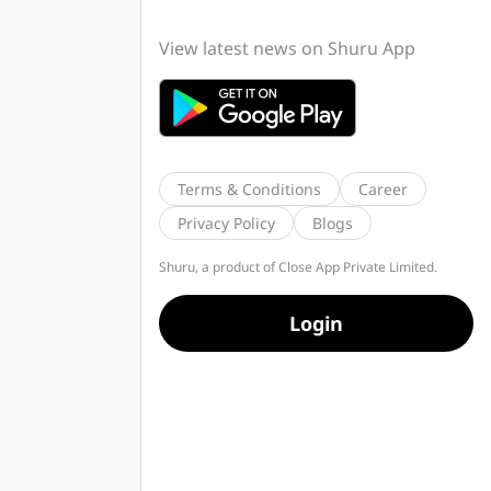
View latest news on Shuru App
Terms & Conditions
Career
Privacy Policy
Blogs
Shuru, a product of Close App Private Limited.
Login