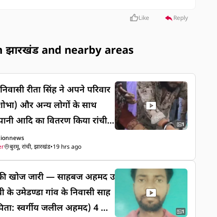
Like
Reply
 झारखंड and nearby areas
वासी रीता सिंह ने अपने परिवार
ु शोभा) और अन्य लोगों के साथ
 का वितरण किया रांची
1
ं चल रहे छात्रों के आंदोलन में आज
tionnews
er
बुरमू, रांची, झारखंड
•
19 hrs ago
ने अपने परिवार (पुत्र अभिषेक,
लोगों के साथ छात्रों के बीच में
वा की खोज जारी — साहबज अहमद उ
ंची के उमेडण्डा गांव के निवासी साह
ांगों पर सहानुभूति पूर्वक विचार करें
पिता: स्वर्गीय जलील अहमद) 4 अग
कू श्री राम भोलू मनीष सहित अन्य
1