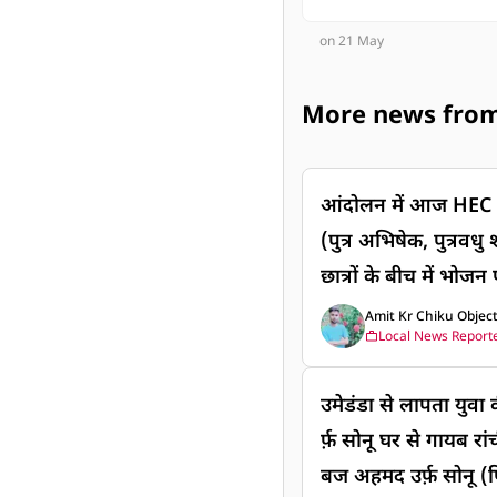
on 21 May
More news from
आंदोलन में आज HEC नि
(पुत्र अभिषेक, पुत्रवध
छात्रों के बीच में भोजन पानी आदि
जयपाल सिंह स्टेडियम मे
Amit Kr Chiku Objec
Local News Report
HEC निवासी रीता सिंह 
पुत्रवधु शोभा) और अन्य 
उमेडंडा से लापता यु
भोजन पानी आदि का वितरण किया एवं सरकार से अनुरोध
र्फ़ सोनू घर से गायब रा
किया कि वह छात्रों की म
बज अहमद उर्फ़ सोनू (
इस अवसर पर साथ में मं