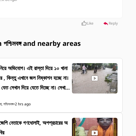
Like
Reply
শ্চিমবঙ্গ and nearby areas
 নিয়ে অভিযোগ। এই রাস্তা দিয়ে ১০ খানা
 , কিন্তু এখানে জল নিষ্কাশন হচ্ছে না।
যেত সেখান দিয়ে যেতে দিচ্ছে না। সেখানে
2
স্কুলের ছাত্র-ছাত্রী বা পাড়ার জনবসতি।
 পশ্চিমবঙ্গ
•
2 hrs ago
নাদের কাছে আবেদন। লোকেশন। ছোট
্তর্গত বহেড়া গ্রাম।
 বিজেপি নেতাকে গণধোলাই, অপপ্রচারের অ
বির