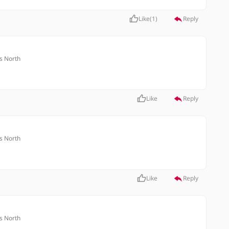
Like
(
1
)
Reply
s North
Like
Reply
s North
Like
Reply
s North