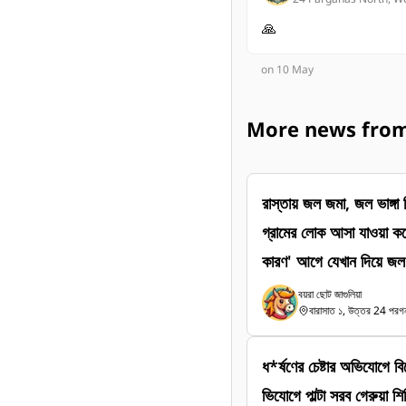
🙏
on 10 May
More news from প
রাস্তায় জল জমা, জল ভাঙ্গা
গ্রামের লোক আসা যাওয়া করে
কারণ' আগে যেখান দিয়ে জল 
মাঠের জল পাড়ার জল ভাঙছে 
বয়রা ছোট জাগুলিয়া
বারাসাত ১, উত্তর 24 পরগনা,
কেউ যেতে পারছে এজন্য আপ
জাগুলিয়া গ্রাম পঞ্চায়েতে অন
ধ*র্ষণের চেষ্টার অভিযোগে
ভিযোগে পাল্টা সরব গেরুয়া শি