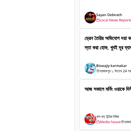
Sayan Debnath
Local News Report
ড্রেন তৈরির অভিযোগ দয়া করে এই রাস্তার ড্রেন টা তৈরি করার ব্যাব
স্তা করা হোক, খুবই দূর ব্যা
Biswajiy karmakar
ব্যারাকপুর ১, উত্তর 24 পরগ
আজ সকালে মর্নিং ওয়াকে দিল
খাস বাত্ ইন্ডিয়া নিউজ
Media house
ব্যার