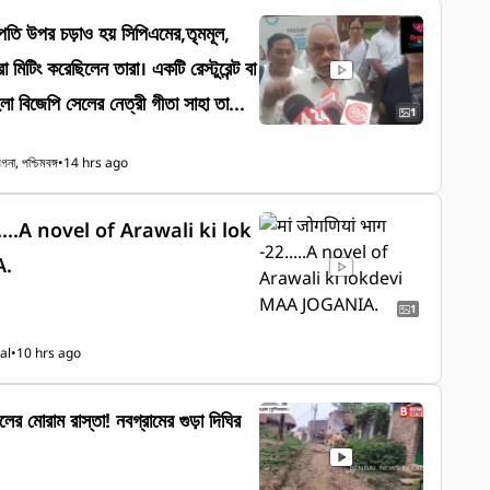
পতি উপর চড়াও হয় সিপিএমের,তৃমমূল,
া মিটিং করেছিলেন তারা। একটি রেস্টুরেন্ট বা
1
কারি হসপিটালে।
না, পশ্চিমবঙ্গ
•
14 hrs ago
.....A novel of Arawali ki lok
A.
1
al
•
10 hrs ago
র মোরাম রাস্তা! নবগ্রামের গুড়া দিঘির