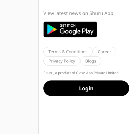
View latest news on Shuru App
Terms & Conditions
Career
Privacy Policy
Blogs
Shuru, a product of Close App Private Limited.
Login