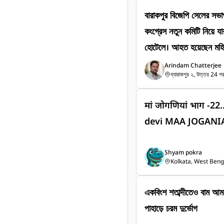
বারাকপুর বিজেপি সেলের সভা
কংগ্রেস নতুন কমিটি নিয়ে যার
হোটেলে। আহত হয়েছেন মহিলা বিজেপি সেলের নেত্রী গীতা সাহা তাকে
নিয়ে যাওয়া হয় একটি বেসর
Arindam Chatterjee
ব্যারাকপুর ২, উত্তর 24 পরগ
मां जोगणियां भाग -22
devi MAA JOGANI
Shyam pokra 
Kolkata, West Beng
একবিংশ শতাব্দীতেও বাম আমলে
পাহাড়ে চরম দুর্ভোগ