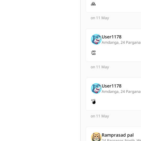
🙏
on 11 May
User1178
Amdanga, 24 Pargana
👏
on 11 May
User1178
Amdanga, 24 Pargana
💣
on 11 May
Ramprasad pal
24 Parganas North, W