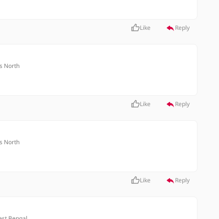
Like
Reply
s North
Like
Reply
s North
Like
Reply
est Bengal