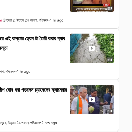
1
er
হাবরা 2, উত্তর 24 পরগনা, পশ্চিমবঙ্গ
•
1 hr ago
বস্তা
1
না, পশ্চিমবঙ্গ
•
1 hr ago
ীপ ঘোষ ধরা পড়লেন চ্যানেলের ক্যামেরায়
1
াকপুর ১, উত্তর 24 পরগনা, পশ্চিমবঙ্গ
•
2 hrs ago