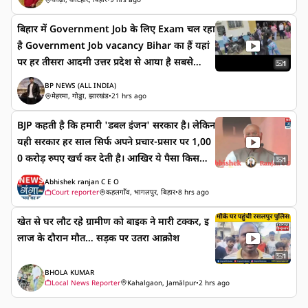
बिहार में Government Job के लिए Exam चल रहा
है Government Job vacancy Bihar का हैं यहां
पर हर तीसरा आदमी उत्तर प्रदेश से आया है सबसे
1
ज्यादा लड़कियां हैं ! उत्तर प्रदेश के कोने-कोने से युवा
BP NEWS (ALL INDIA)
बिहार की सरकार नौकरियाँ का Exam देने आते हैं ,,
मेहरमा, गोड्डा, झारखंड
•
21 hrs ago
बिहार दरोगा-बिहार सरकारी शिक्षक- चपरासी होम गार्ड-
BJP कहती है कि हमारी 'डबल इंजन' सरकार है। लेकिन
बिहार पुलिस -बिहार सचिवालय- बीपीएससी कोई भी
यही सरकार हर साल सिर्फ अपने प्रचार-प्रसार पर 1,00
वैकेंसी नहीं छोड़ते हैं
0 करोड़ रुपए खर्च कर देती है। आखिर ये पैसा किसका
1
है? ये जनता का पैसा है.. जनता के टैक्स का पैसा है,
Abhishek ranjan C E O
जिसे यहां के मुख्यमंत्री अपनी और नरेंद्र मोदी की फोटो
Court reporter
कहलगाँव, भागलपुर, बिहार
•
8 hrs ago
चमकाने के लिए बर्बाद कर रहे हैं। : कांग्रेस अध्यक्ष श्री
खेत से घर लौट रहे ग्रामीण को बाइक ने मारी टक्कर, इ
@kharge 📍 हल्द्वानी, उत्तराखंड
लाज के दौरान मौत… सड़क पर उतरा आक्रोश
1
BHOLA KUMAR
Local News Reporter
Kahalgaon, Jamālpur
•
2 hrs ago