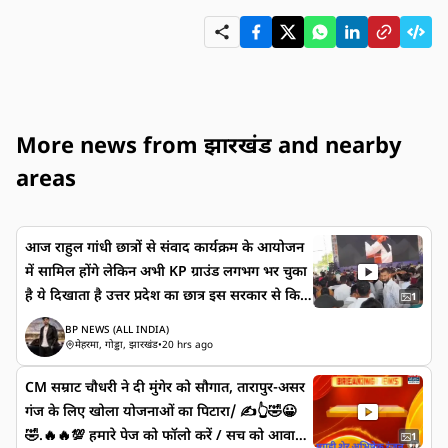
More news from झारखंड and nearby
areas
आज राहुल गांधी छात्रों से संवाद कार्यक्रम के आयोजन
में सामिल होंगे लेकिन अभी KP ग्राउंड लगभग भर चुका
है ये दिखाता है उत्तर प्रदेश का छात्र इस सरकार से कित
1
ना गुस्से में है
BP NEWS (ALL INDIA)
मेहरमा, गोड्डा, झारखंड
•
20 hrs ago
CM सम्राट चौधरी ने दी मुंगेर को सौगात, तारापुर-असर
गंज के लिए खोला योजनाओं का पिटारा/ ✍️👆🤣😀
🤣.🔥🔥💯 हमारे पेज को फॉलो करें / सच को आवाज
1