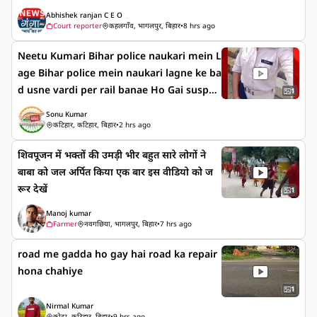
जनता के साथ 🙏मगही शेर अभिषेक रंजन🙏
Abhishek ranjan C E O
Court reporter
कहलगाँव, भागलपुर, बिहार
•
8 hrs ago
Neetu Kumari Bihar police naukari mein L
age Bihar police mein naukari lagne ke ba
d usne vardi per rail banae Ho Gai suspen
1
se Neetu Kumari Bihar police mein lagi n
Sonu Kumar
aukari Bharti per rail banai Ho Gai suspen
कटिहार, कटिहार, बिहार
•
2 hrs ago
d Bharatpur video banana Sara
शिवपूजन में भक्तों की उमड़ी भीर बहुत सारे लोगों ने
बाबा को जल अर्पित किया एक बार इस वीडियो को ज
रूर देखें
1
Manoj kumar
Farmer
नवगछिया, भागलपुर, बिहार
•
7 hrs ago
road me gadda ho gay hai road ka repair
hona chahiye
1
Nirmal Kumar
कोढ़ा, कटिहार, बिहार
•
9 hrs ago