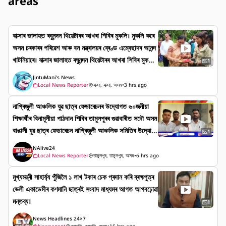
areas
বাক্সাৰ জালাহত ৰঘুনন্দন থিয়েটাৰৰ আখৰা শিবিৰ মুকলি। মুকলি কৰে
অসম চৰকাৰৰ পৰিৱেশ আৰু বন মন্ত্ৰালয়ৰ ব্ৰেণ্ড এম্বেছাদৰ আনন্দ
খাটনিয়াৰে। বাক্সাৰ জালাহত ৰঘুনন্দন থিয়েটাৰৰ আখৰা শিবিৰ মুকলি।
1
মুকলি কৰে অসম চৰকাৰৰ পৰিৱেশ আৰু বন মন্ত্ৰালয়ৰ ব্ৰেণ্ড এ
JintuMani's News
ম্বেছাদৰ আনন্দ খাটনিয়াৰে।
Local News Reporter
বাক্সা, বাক্সা, অসম
•
3 hrs ago
নাগ্ৰিজুলী আঞ্চলিক যুৱ ছাত্ৰ ফেডাৰেচনৰ উদ্যোগত ৬০জনীয়া
শিক্ষাৰ্থীৰ বিনামূলীয়া পাঠদান শিবিৰ তামুলপুৰৰ গুৱাবাৰীত সদৌ অসম
বাঙালী যুৱ ছাত্ৰ ফেডাৰেচন নাগ্ৰিজুলী আঞ্চলিক সমিতিৰ উদ্যোগ
1
ত আয়োজিত গ্ৰীষ্মকালীন বন্ধৰ বিনামূলীয়া পাঠদান শিবিৰৰ সামৰ
NAlive24
ণিৰ লগত সংগতি ৰাখি শৈক্ষিক সভা। নাগ্ৰিজুলী আঞ্চলিক সমিতিৰ
Local News Reporter
তামুলপুৰ, তামুলপুৰ, অসম
•
6 hrs ago
সভাপতি মিথুন দাসৰ পৰিচালনাত অনুষ্ঠিত শৈক্ষিক সভাত উপস্থিত
মুখ্যমন্ত্ৰী সাহাৰ্য্য পুঁজিলৈ ১ লাখ টকাৰ চেক প্ৰদান কৰি ব্ৰহ্মপুত্ৰ
থাকে আছুৰ তথ্য সম্পাদক ডুলুজিত দাস,বিটিচিৰ কাৰ্যবাহী সদস্য
ভেলী একাডেমীৰ কণমানি ছাত্ৰই সংবাদ মাধ্যমৰ আগত আগবঢ়োৱা
লক্ষী(ভজন)দাস, গোপীনাথ বৰদলৈ উচ্চ মাধ্যমিক বিদ্যালয়ৰ অধ্য
মন্তব্য।
ক্ষ কৃষ্ণমোহন দাস,গ্ৰীষ্মকালীন পাঠদান কৰা শিক্ষক বৃন্দৰ লগতে
1
স্থানীয় একাংশ সচেতন ৰাইজ। ইংৰাজী,গণিত বিষয়ৰ ওপৰত পাঠ
News Headlines 24×7