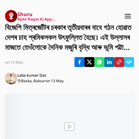
Shuru
Apke Nagar Ki App…
বিজেপি মিত্ৰজোঁটৰ চৰকাৰ তৃতীয়বাৰৰ বাবে গঠন হোৱাত
দেশৰ চাহ শ্ৰমিকসকল উৎফুল্লিত হৈছে। এই উল্লাসৰ
মাজতে তেওঁলোকে দৈনিক মজুৰি বৃদ্ধি আৰু ভূমি পট্টা
প্ৰদানৰ বাবে চৰকাৰক দাবী জনাইছে। তেওঁলোকৰ এই
on 13 May
দীৰ্ঘদিনীয়া দাবীসমূহ পূৰণ কৰাটো নতুন চৰকাৰৰ বাবে এক
গুৰুত্বপূৰ্ণ প্ৰত্যাহ্বান হ'ব।
Laba kumar Das
Baska, Baksa
•
on 13 May