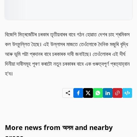
বিজেপি মিত্ৰজোঁটৰ চৰকাৰ তৃতীয়বাৰৰ বাবে গঠন হোৱাত দেশৰ চাহ শ্ৰমিকস
কল উৎফুল্লিত হৈছে। এই উল্লাসৰ মাজতে তেওঁলোকে দৈনিক মজুৰি বৃদ্ধি 
আৰু ভূমি পট্টা প্ৰদানৰ বাবে চৰকাৰক দাবী জনাইছে। তেওঁলোকৰ এই দীৰ্ঘ
দিনীয়া দাবীসমূহ পূৰণ কৰাটো নতুন চৰকাৰৰ বাবে এক গুৰুত্বপূৰ্ণ প্ৰত্যাহ্বান 
হ'ব।
More news from অসম and nearby