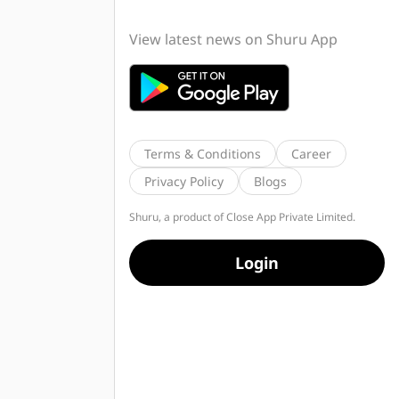
View latest news on Shuru App
Terms & Conditions
Career
Privacy Policy
Blogs
Shuru, a product of Close App Private Limited.
Login