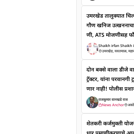
आरोपी अविनाश राठोड
कोला पोलिसांना यश आल
उमरखेड तालुक्यात चिल्ल
ळून गेलेल्या आरोपीला 
गौण खनिज उत्खननाचा 
स्टे. खदान येथ े दाख
णी, ATS मोजणीसह फौ
जार रुपयांच्या फसवणुक
Shaikh irfan Shaikh 
विनाश राठोड याला अख
उमरखेड, यवतमाळ, महाराष्
फिर्यादीनुसार, आरोपी
'ए पी एस वेल्थ वेंचर शे
दोन बक्से वाला डीजे व
गुंतवणुकीवर दरमहा 5 
ट्रॅक्टर, यांना परवानगी ट्रक वरील डीजेला परवानगी मिळ
त 89 लाख 50 हजार रु
णार नाही! पोलीस प्रशा
होती. सुरुवातीला काही 
किशोर जुनघरे यांचे आवाहन दोन बक्से वाला 
राजकुमार वानखडे राज
23 पासून पैसे देणे बंद
News Anchor
अकोट
ण्याची परवानगी व छोटा हत्त
वारंवार पैशांची मागणी 
रील डीजेला परवानगी 
शेतकरी कर्जमुक्ती योज
दिली नाही त्यामुळे फि
सहकार्य करण्याचे ठाणे
धार प्रमाणीकरणाचे आ