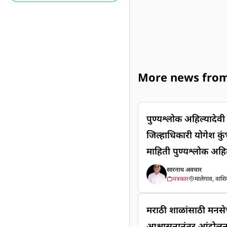
More news from म
पुण्यश्लोक अहिल्यादेव
जिल्हाधिकारी योगेश कु
माहिती पुण्यश्लोक अहि
जिल्हाधिकारी योगेश कु
सारनाथ अवचार
पत्रकार
मालेगाव, वाशिम,
माहिती
मराठी शाळांसाठी मनसेच
आश्वासनानंतर आंदोल