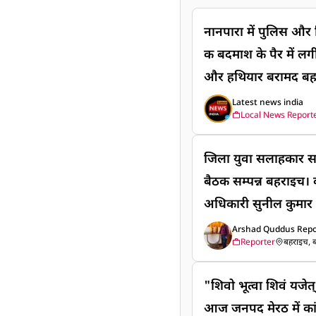
नानपारा में पुलिस और 
क बदमाश के पैर में लगी
और हथियार बरामद बहराइ
ली के तार चोरी करने व
Latest news india
Local News Report
भेड़ हो गई। पुलिस की 
बाएं पैर में गोली लगी
जिला युवा सलाहकार स
भी गिरफ्तार कर लिया 
बैठक सम्पन्न बहराइच। क
फरार हो गया, जिसकी त
अधिकारी सुनील कुमार ध
मुताबिक, नानपारा क्षेत्
सलाहकार समिति एवं 
Arshad Quddus Repo
चोरी की घटनाओं के खु
Reporter
बहराइच, बह
योजित की गई। बैठक के प
पारा पुलिस की संयुक्
के जिला युवा अधिकारी 
सुबह मुखबिर से सूचना
"शिवो भूत्वा शिवं यजेत्" मुख्यमंत्री योगी आदित्यन
मिति के सदस्यों एवं अध
वाला गिरोह हाड़ा बसेड
आज जनपद मेरठ में कांवड़