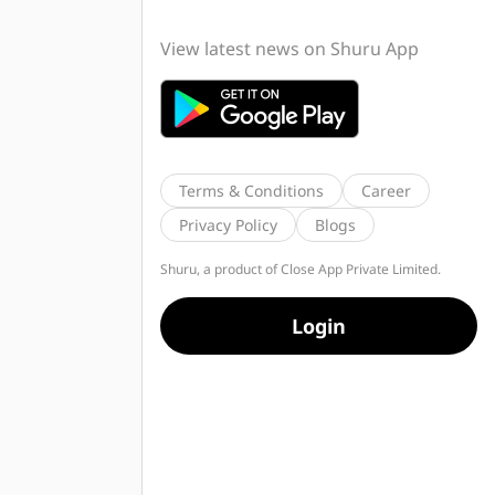
View latest news on Shuru App
Terms & Conditions
Career
Privacy Policy
Blogs
Shuru, a product of Close App Private Limited.
Login