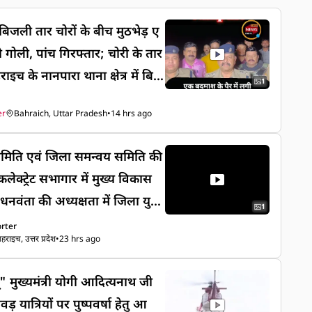
बिजली तार चोरों के बीच मुठभेड़ ए
 गोली, पांच गिरफ्तार; चोरी के तार
च के नानपारा थाना क्षेत्र में बिज
1
ाले गिरोह और पुलिस के बीच मुठ
er
Bahraich, Uttar Pradesh
•
14 hrs ago
जवाबी कार्रवाई में एक बदमाश के
, जबकि उसके चार अन्य साथियों को
मिति एवं जिला समन्वय समिति की
गया। इस दौरान एक आरोपी मौके से
लेक्ट्रेट सभागार में मुख्य विकास
लाश की जा रही है। पुलिस के
नवंता की अध्यक्षता में जिला युवा
र में लगातार हो रही बिजली के तार
1
जिला समन्वय समिति की बैठक आ
rter
लासे के लिए स्वाट और थाना नान
राइच, उत्तर प्रदेश
•
23 hrs ago
्रारम्भ में मेरा युवा भारत, बहराइच
त टीम गठित की गई थी। 8 अगस्त की
श्री नवनीत कुमार द्वारा उपस्थित स
 मिली कि बिजली तार चोरी करने
ाथ जी
िकारियों का स्वागत करते हुए मेरा
़ी के पास सरयू नहर की पटरी पर
 यात्रियों पर पुष्पवर्षा हेतु आ