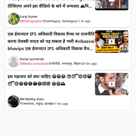
दीजिएगा अपने इस वीडियो के बारे में धन्यवाद 🙏मिलते
हैं, तो पुलिस हमें लाठी से मारती है, डिटेन कर लेती है। प्र
1
हैं किसी नेक्स्ट वीडियो में जय हिंद जय भारत 🌳झार
यागराज
Suraj Kumar
खंड में 💃आदिवासी का डांस देखें 🙏आप लोग और ब
Photographer
Sahibganj, Sahebganj
•
1 hr ago
ताएं कि कैसा लगा आप लोगों को कमेंट में कुछ लिख
एक ईमानदार IPS अधिकारी विकास वैभव पर राजनीति
दीजिएगा अपने इस वीडियो के बारे में धन्यवाद 🙏मिलते
करना तेजस्वी यादव को पड़ सकता है भारी #vikasvai
हैं किसी नेक्स्ट वीडियो में जय हिंद जय भारत
bhavips एक ईमानदार IPS अधिकारी विकास वैभव
1
पर राजनीति करना तेजस्वी यादव को पड़ सकता है भारी
Kumar purnendu
#vikasvaibhavips
Media Consultant
पीरपैंती, भागलपुर, बिहार
•
20 hrs ago
इस महाशय को क्या चाहिए 😃😃😃 😙😴😔😔😺
😴😔😆😆😅😂😆🤣🤣 😃😃🌅
1
Md Mahfuj Alam
अमरापारा, पाकुड़, झारखंड
•
7 hrs ago