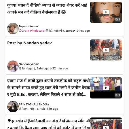
कृपया ध्यान दें वीडियो ज्यादा से ज्यादा शेयर करें भाई
आपके मन करें वीडियो कैसेलगता है 😱
1
Topesh Kumar
Grain Wholesaler
मंद्रो, साहेबगंज, झारखंड
•
10 hrs ago
Post by Nandan yadav
1
Nandan yadav
Sahibganj, Sahebganj
•
32 min ago
प्रयाग राज में छात्रों द्वारा अपनी तकलीफ को राहुल गांधी
के सामने साझा करते हुए छात्र मेरी मम्मी ने जमीन बेचक
र मुझे B.Ed. कराया, लेकिन पिछले 4 साल से कोई
1
वैकेंसी नहीं आई है। मैं पटना में रहकर पढ़ाई करता हूं। ह
BP NEWS (ALL INDIA)
र महीने 10–12 हजार रुपये का खर्च आता है। आखिर
मेहरमा, गोड्डा, झारखंड
•
1 hr ago
मेरी मम्मी कहाँ से इतने पैसे देगी? आज B.Ed, PG और
🌳झारखंड में 💃आदिवासी का डांस देखें 🙏आप लोग औ
CTET क्वालिफाइड होने के बाद भी मुझे 20 हजार रुपए
र बताएं कि कैसा लगा आप लोगों को कमेंट में कुछ लिख
की नौकरी नहीं मिलेगी। ऊपर से जब हम आंदोलन करते