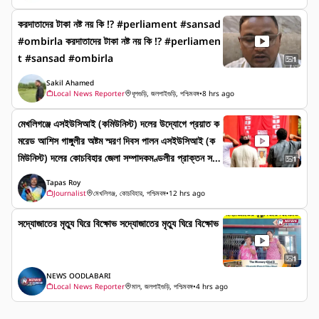
করদাতাদের টাকা নষ্ট নয় কি ⁉️ #perliament #sansad
#ombirla করদাতাদের টাকা নষ্ট নয় কি ⁉️ #perliamen
t #sansad #ombirla
1
Sakil Ahamed
Local News Reporter
ধূপগুড়ি, জলপাইগুড়ি, পশ্চিমবঙ্গ
•
8 hrs ago
মেখলিগঞ্জে এসইউসিআই (কমিউনিস্ট) দলের উদ্যোগে প্রয়াত ক
মরেড আশিস গাঙ্গুলীর অষ্টম স্মরণ দিবস পালন এসইউসিআই (ক
মিউনিস্ট) দলের কোচবিহার জেলা সম্পাদকমণ্ডলীর প্রাক্তন সদ
1
স্য প্রয়াত কমরেড আশিস গাঙ্গুলীর অষ্টম স্মরণ দিবস শুক্রবার
Tapas Roy
পালন করল দলের মেখলিগঞ্জ লোকাল কমিটি। দলীয় কার্যালয়ের সাম
Journalist
মেখলিগঞ্জ, কোচবিহার, পশ্চিমবঙ্গ
•
12 hrs ago
নে তাঁর প্রতিকৃতিতে মাল্যদান ও পুষ্পার্ঘ্য অর্পণ করে শ্রদ্ধা
সদ্যোজাতের মৃত্যু ঘিরে বিক্ষোভ সদ্যোজাতের মৃত্যু ঘিরে বিক্ষোভ
জানান সংগঠনের প্রবীণ সদস্য কমরেড বীরেন রায়, ভূপেন বর্মন-স
হ অন্যান্য নেতাকর্মীরা। প্রয়াত নেতার সংগ্রামী জীবনের প্রতি
শ্রদ্ধা জানিয়ে এক মিনিট নীরবতা পালন করা হয়। সভায় বক্তারা
1
মেখলিগঞ্জ ব্লকে সংগঠন গড়ে তোলার ক্ষেত্রে আশিস গাঙ্গুলীর
NEWS OODLABARI
Local News Reporter
মাল, জলপাইগুড়ি, পশ্চিমবঙ্গ
•
4 hrs ago
গুরুত্বপূর্ণ ভূমিকা, ত্যাগ, নিষ্ঠা ও কর্মজীবনের বিভিন্ন দিক স্মরণ
করেন।