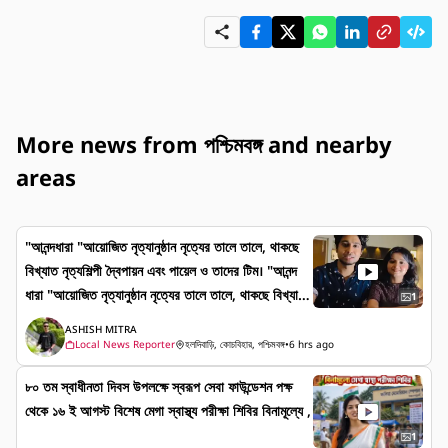
More news from পশ্চিমবঙ্গ and nearby
areas
"আনন্দধারা "আয়োজিত নৃত্যানুষ্ঠান নৃত্যের তালে তালে, থাকছে
বিখ্যাত নৃত্যশিল্পী দ্বৈপায়ন এবং পায়েল ও তাদের টিম। "আনন্দ
ধারা "আয়োজিত নৃত্যানুষ্ঠান নৃত্যের তালে তালে, থাকছে বিখ্যাত
1
নৃত্যশিল্পী দ্বৈপায়ন এবং পায়েল ও তাদের টিম।
ASHISH MITRA
Local News Reporter
হলদিবাড়ি, কোচবিহার, পশ্চিমবঙ্গ
•
6 hrs ago
৮০ তম স্বাধীনতা দিবস উপলক্ষে স্বরূপ সেবা ফাউন্ডেশন পক্ষ
থেকে ১৬ ই আগস্ট বিশেষ মেগা স্বাস্থ্য পরীক্ষা শিবির বিনামূল্যে ,
1