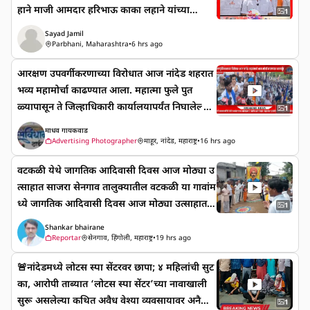
हाने माजी आमदार हरिभाऊ काका लहाने यांच्या
राव पोले है शिवारात आपली म्हैस चारत होते,यावेळी ती
1
नेतृत्वाखाली शिवसेनेत मोठा पक्षप्रवेश - संदीपभैय्या ल
म्हैस ईसापूर धरण पाणलोट क्षेत्रात पाणी पिण्याकरता
Sayad Jamil
हाने
गेली असता तेथे लोंबकळलेल्या विद्युत तारांचा शॉक
Parbhani, Maharashtra
•
6 hrs ago
लागून तिचा मृत्यू झाल्याची घटना घडली आहे .याप्रकर
आरक्षण उपवर्गीकरणाच्या विरोधात आज नांदेड शहरात
णी विकास पोले यांनी कळमनुरी तहसीलदार तसेच
भव्य महामोर्चा काढण्यात आला. महात्मा फुले पुत
पोलीस ठाणे यांना निवेदन देऊन पंचनामा करून नुक
ळ्यापासून ते जिल्हाधिकारी कार्यालयापर्यंत निघालेल्या
1
सान भरपाई देण्याची मागणी केली आहे .
या मोर्चात लाखोंचा जनसमुदाय सहभागी झाला. आंबेड
माधव गायकवाड
करी चळवळीचे नेते अनंतराज आंबेडकर तसेच खासदार
Advertising Photographer
माहूर, नांदेड, महाराष्ट्र
•
16 hrs ago
चंद्रकांत हंडोरे यांची प्रमुख उपस्थिती होती. आरक्षण उप
वटकळी येथे जागतिक आदिवासी दिवस आज मोठ्या उ
वर्गीकरणाचा निर्णय रद्द करण्याची मागणी यावेळी कर
त्साहात साजरा सेनगाव तालुक्यातील वटकळी या गावांम
ण्यात आली.
ध्ये जागतिक आदिवासी दिवस आज मोठ्या उत्साहात
1
साजरा करण्यात आला. या कार्यक्रमांमध्ये सेनगावचे त
Shankar bhairane
त्कालीन गट विकास अधिकारी माधव कोकाटे यांच्या ह
Reportar
सेनगाव, हिंगोली, महाराष्ट्र
•
19 hrs ago
स्ते बिरसा मुंडा प्रतिमेचे पूजन करण्यात आले
🚨नांदेडमध्ये लोटस स्पा सेंटरवर छापा; ४ महिलांची सुट
यानिमित्ताने गावातील प्रतिष्ठित मंडळी सहभागी झाले
का, आरोपी ताब्यात ‘लोटस स्पा सेंटर’च्या नावाखाली
होते. यामध्ये बंडू कोकाटे, दत्तराव आंबोरे,गजानन घुकसे
सुरू असलेल्या कथित अवैध वेश्या व्यवसायावर अनैतिक
गावातील माजी सरपंच देवराव शिंदे, शेषराव शिंदे,परस
1