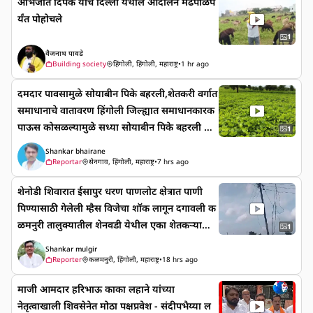
अभिजीत दिपके यांचं दिल्ली येथील आंदोलन मेंढपाळंप
पाण्यामध्ये असतात हे पाहणे खूप कमी दिसून येत आहे
र्यंत पोहोचले
आणि याच पवित्र महिन्यांमध्ये शेंदूर सनानगरीमध्ये भव्य
दिव्य असा सप्ताह संपन्न होत आहे
1
वैजनाथ पावडे
Building society
हिंगोली, हिंगोली, महाराष्ट्र
•
1 hr ago
दमदार पावसामुळे सोयाबीन पिके बहरली,शेतकरी वर्गात
समाधानाचे वातावरण हिंगोली जिल्ह्यात समाधानकारक
पाऊस कोसळल्यामुळे सध्या सोयाबीन पिके बहरली अ
1
सून शेतकरी वर्गात समाधानाचे वातावरण निर्माण झाले
Shankar bhairane
आहे. सेनगाव तालुक्यातील आजेगाव परिसरामध्ये
Reportar
सेनगाव, हिंगोली, महाराष्ट्र
•
7 hrs ago
मागील आठ दिवसापूर्वी झालेल्या दमदार पावसामुळे ख
शेनोडी शिवारात ईसापुर धरण पाणलोट क्षेत्रात पाणी
रीप हंगामातील सोयाबीन, तूर व हळद पिके सध्या बहर
पिण्यासाठी गेलेली म्हैस विजेचा शॉक लागून दगावली क
ली आहेत.
ळमनुरी तालुक्यातील शेनवडी येथील एका शेतकऱ्याची
1
म्हैस चारत असताना पाणी पिण्याकरता ईसापुर धरण
Shankar mulgir
पाणलोट क्षेत्रात गेली असता तिथे लोंबकळलेल्या विद्युत
Reporter
कळमनुरी, हिंगोली, महाराष्ट्र
•
18 hrs ago
तारांचा स्पर्श लागल्याने शॉक लागून म्हैशीचा मृत्यू
माजी आमदार हरिभाऊ काका लहाने यांच्या
झाल्याची घटना दि .8 ऑगस्ट रोजी घडली आहे . कळम
नेतृत्वाखाली शिवसेनेत मोठा पक्षप्रवेश - संदीपभैय्या ल
नुरी तालुक्यातील शेनोडी येथील शेतकरी विकास गणपत