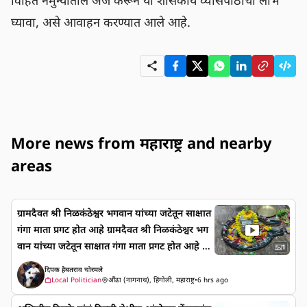
विहित नमुन्यातील अर्ज करून या शासकीय व्यासपीठाचा लाभ 
घ्यावा, असे आवाहन करण्यात आले आहे.
More news from महाराष्ट्र and nearby
areas
ग्रामदैवत श्री निळकंठेश्वर भगवान यांच्या जटेतून साक्षात
गंगा माता प्रगट होत आहे ग्रामदैवत श्री निळकंठेश्वर भग
वान यांच्या जटेतून साक्षात गंगा माता प्रगट होत आहे हे
1
आमचं भाग्य आहे की महादेव मंदिर आमच्या गावांमध्ये
दिपक हैबतराव चोरमले
आहे हिंदू धर्मातील पवित्र मानला जाणारा हा श्रावण म
Local Politician
औंढा (नागनाथ), हिंगोली, महाराष्ट्र
•
6 hrs ago
हिना या महिन्यांमध्ये भगवान महादेव चार महिने पूर्ण