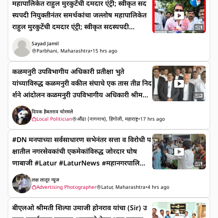
महापालिकेत राहुल मुरकुटेंची दमदार एंट्री; स्वीकृत सद
स्यपदी नियुक्तीनंतर समर्थकांचा जल्लोष महापालिकेत
राहुल मुरकुटेंची दमदार एंट्री; स्वीकृत सदस्यपदी
1
नियुक्तीनंतर समर्थकांचा जल्लोष
Sayad Jamil
Parbhani, Maharashtra
•
15 hrs ago
कळमनुरी उपविभागीय अधिकारी प्रतीक्षा भुते
यांच्याविरुद्ध कळमनुरी वकील संघाचे एक तास तीव्र निद
र्शने आंदोलन कळमनुरी उपविभागीय अधिकारी श्रीमती
2
प्रतीक्षा भुते या महसूल न्यायालयीन प्रकरणांमध्ये व
दिपक हैबतराव चोरमले
किलां विरुद्ध अरेरावीची भाषा वापरून अपमानास्पद
Local Politician
औंढा (नागनाथ), हिंगोली, महाराष्ट्र
•
17 hrs ago
वागणूक देऊन पक्षकारांना प्रकरणात वकील नियुक्त कर
#DN मनपाच्या सर्वसाधारण सभेनंतर सत्ता व विरोधी प
ण्याची गरज नाही तुम्ही पैसे वाया न घालता मला येऊन
क्षातील नगरसेवकांची एकमेकांविरुद्ध जोरदार घोष
भेटा आदेश करते असे बेजबाबदारपणे कामकाज करून
णाबाजी #Latur #LaturNews #महानगरपालिका
वकिलांविरुद्ध दादागिरी करत असल्यामुळे कळमनुरी व
1
#मनपा #सर्वसाधारणसभा #घोषणाबाजी
कील संघाच्या वतीने आज दिनांक ५ ऑगस्ट २०२६ बुध
लक्ष लातूर न्यूज
वार रोजी उपविभागीय कार्यालयासमोर एक तास घोषणा
Advertising Photographer
Latur, Maharashtra
•
4 hrs ago
देऊन तीव्र निदर्शने आंदोलन करण्यात आले.
बीएलओ श्रीमती शिल्पा उमाजी होनराव यांचा (Sir) उ
जिल्हाधिकारी श्री.राहुल गुप्ता यांना तहसीलदार श्री.जीव