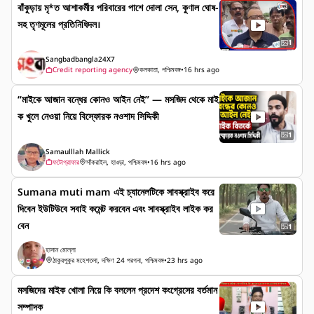
বাঁকুড়ায় মৃ*ত আশাকর্মীর পরিবারের পাশে দোলা সেন, কুণাল ঘোষ-
সহ তৃণমূলের প্রতিনিধিদল।
1
Sangbadbangla24X7
Credit reporting agency
কলকাতা, পশ্চিমবঙ্গ
•
16 hrs ago
“মাইকে আজান বন্ধের কোনও আইন নেই” — মসজিদ থেকে মাই
ক খুলে নেওয়া নিয়ে বিস্ফোরক নওশাদ সিদ্দিকী
1
Samaulllah Mallick
ফটোগ্রাফার
সাঁকরাইল, হাওড়া, পশ্চিমবঙ্গ
•
16 hrs ago
Sumana muti mam এই চ্যানেলটিকে সাবস্ক্রাইব করে
দিবেন ইউটিউবে সবাই কমেন্ট করবেন এবং সাবস্ক্রাইব লাইক কর
বেন
1
হাসান মোল্লা
ঠাকুরপুকুর মহেশতলা, দক্ষিণ 24 পরগনা, পশ্চিমবঙ্গ
•
23 hrs ago
মসজিদের মাইক খোলা নিয়ে কি বললেন প্রদেশ কংগ্রেসের বর্তমান
সম্পাদক