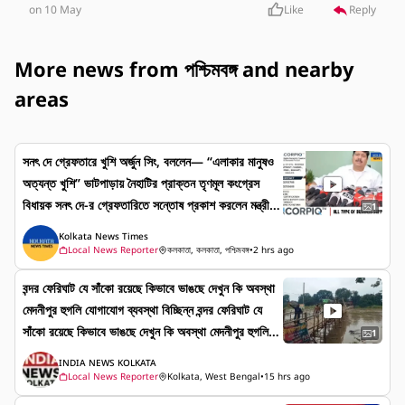
on 10 May
Like
Reply
More news from পশ্চিমবঙ্গ and nearby
areas
সনৎ দে গ্রেফতারে খুশি অর্জুন সিং, বললেন— “এলাকার মানুষও
অত্যন্ত খুশি” ভাটপাড়ায় নৈহাটির প্রাক্তন তৃণমূল কংগ্রেস
বিধায়ক সনৎ দে-র গ্রেফতারিতে সন্তোষ প্রকাশ করলেন মন্ত্রী অ
1
র্জুন সিং। তাঁর দাবি, ২০২১ সালের ঘটনায় সনৎ দে-র বিরুদ্ধে ওঠা
Kolkata News Times
অভিযোগ এবং মহিলা মোর্চার কর্মীদের উপর হামলার প্রসঙ্গে এই
Local News Reporter
কলকাতা, কলকাতা, পশ্চিমবঙ্গ
•
2 hrs ago
গ্রেফতারিতে এলাকাবাসীর মধ্যে স্বস্তি এসেছে।
বন্দর ফেরিঘাট যে সাঁকো রয়েছে কিভাবে ভাঙছে দেখুন কি অবস্থা
মেদনীপুর হুগলি যোগাযোগ ব্যবস্থা বিচ্ছিন্ন বন্দর ফেরিঘাট যে
সাঁকো রয়েছে কিভাবে ভাঙছে দেখুন কি অবস্থা মেদনীপুর হুগলি
1
যোগাযোগ ব্যবস্থা বিচ্ছিন্ন
INDIA NEWS KOLKATA
Local News Reporter
Kolkata, West Bengal
•
15 hrs ago