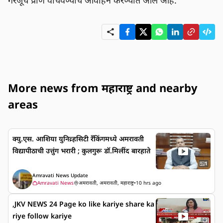
गरजूंचे प्राण वाचवण्याचे आवाहन करण्यात आले आहे.
More news from महाराष्ट्र and nearby
areas
क्यु.एस. आशिया युनिव्र्हसिटी रँकिंगमध्ये अमरावती
विद्यापीठाची उत्तुंग भरारी ; कुलगुरू डॉ.मिलींद बारहाते
1
Amravati News Update
Amravati News
अमरावती, अमरावती, महाराष्ट्र
•
10 hrs ago
,JKV NEWS 24 Page ko like kariye share ka
riye follow kariye