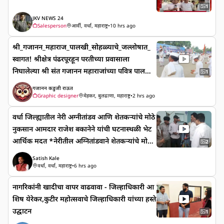
1
JKV NEWS 24
Salesperson
आर्वी, वर्धा, महाराष्ट्र
•
10 hrs ago
श्री_गजानन_महाराज_पालखी_सोहळ्याचे_जल्लोषात_
स्वागत! श्रीक्षेत्र पंढरपूरहून परतीच्या प्रवासाला
निघालेल्या श्री संत गजानन महाराजांच्या पवित्र पालखी
1
सोहळ्याचे आज गुरुवारी सायंकाळी ६ वाजता गेवराई श
गजानन कडुजी राऊत
हरात भक्तिमय वातावरणात आगमन झाले. शहरातील
Graphic designer
मेहकर, बुलढाणा, महाराष्ट्र
•
2 hrs ago
विविध ठिकाणी आकर्षक रांगोळ्या, फुलांची उधळण,
वर्धा जिल्ह्यातील नेरी अग्नीतांडव आणि शेतकऱ्यांचे मोठे
तोफांची सलामी आणि फटाक्यांच्या आतषबाजीत पाल
नुकसान आमदार राजेश बकानेने यांची घटनास्थळी भेट
खीचे ठिकठिकाणी उत्साहात स्वागत करण्यात आले. गेव
आर्थिक मदत *नेरीतील अग्नितांडवाने शेतकऱ्यांचे मोठे
राई श्री_गजानन_महाराज_पालखी_सोहळ्याचे_ज
2
नुकसान; आमदार राजेश बकाने यांची घटनास्थळी भेट*
ल्लोषात_स्वागत! श्रीक्षेत्र पंढरपूरहून परतीच्या प्रवासाला
Satish Kale
नुकसानग्रस्त शेतकऱ्यांना मदतीचे धनादेश सुपूर्द; आत्मह
निघालेल्या श्री संत गजानन महाराजांच्या पवित्र पालखी
वर्धा, वर्धा, महाराष्ट्र
•
6 hrs ago
त्याग्रस्त कुटुंबाला शासकीय मदत तातडीने देण्याचे निर्देश
सोहळ्याचे आज गुरुवारी सायंकाळी ६ वाजता गेवराई श
नागरिकांनी खादीचा वापर वाढवावा - जिल्हाधिकारी आ
वर्धा : वर्धा तालुक्यातील नेरी येथे २ ऑगस्ट रोजी
हरात भक्तिमय वातावरणात आगमन झाले. शहरातील
शिष येरेकर,कुटीर महोत्सवाचे जिल्हाधिकारी यांच्या हस्ते
गोठ्याला लागलेल्या भीषण आगीत दोन शेतकऱ्यांचे मोठे
विविध ठिकाणी आकर्षक रांगोळ्या, फुलांची उधळण,
उद्घाटन
नुकसान झाले. या दुर्घटनेची माहिती मिळाल्यानंतर आम
1
तोफांची सलामी आणि फटाक्यांच्या आतषबाजीत पाल