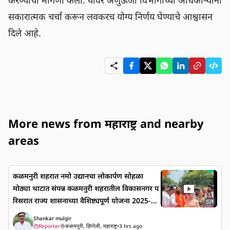
करण्याची मागणी केली. यावर अणुऊर्जा विभागाच्या अधिकाऱ्यांनी 
सकारात्मक चर्चा करून लवकरच योग्य निर्णय घेण्याचे आश्वासन 
दिले आहे.
More news from महाराष्ट्र and nearby
areas
कळमनुरी शहरात नमो उद्यानचा लोकार्पण सोहळा
मोठ्या थाटात संपन्न कळमनुरी शहरातील विकासनगर प
रिसरात राज्य शासनाच्या वैशिष्ट्यपूर्ण योजना 2025-26
1
अंतर्गत सुमारे एक कोटी रुपयांच्या निधीतून उभारण्यात
Shankar mulgir
आलेल्या 'नमो उद्यान'चे लोकार्पण विधानसभेचे शिवसेना
Reporter
कळमनुरी, हिंगोली, महाराष्ट्र
•
3 hrs ago