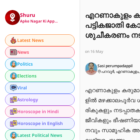
എറണാകുളം കര
Shuru
Apke Nagar Ki App…
പട്ടികജാതി ക
ശുചീകരണം നടക്
Latest News
റോഡരികുകളും 
on 16 May
News
മാറിയതോടെ പാ
ഭീഷണിയാവുകയാ
Politics
Sasi perumpadappil
പറവൂർ, എറണാകുളം,
വിവേചനവും 
Elections
പരിഹരിക്കണമെന
Viral
എറണാകുളം കരുമാല
ളിൽ മഴക്കാലപൂർവ ശ
Astrology
രികുകളും നടപ്പാത
Horoscope in Hindi
ജീവികളും ഭീഷണിയാ
Horoscope in English
നവും സാമൂഹിക അവ
Latest Political News