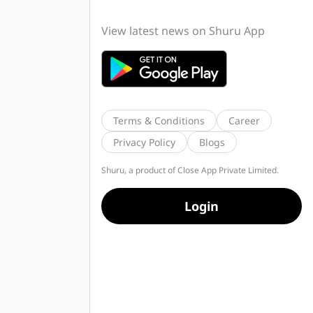
View latest news on Shuru App
Terms & Conditions
Career
Privacy Policy
Blogs
Shuru, a product of Close App Private Limited.
Login