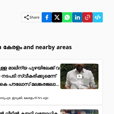
Share
 കേരളം and nearby areas
ുള്ള മാലിന്യ പുഴയിലേക്ക് വ
നടപടി സ്വീകരിക്കുമെന്ന്
ോസ് മലങ്കരജലാശ
1
ഭാഗത്തുള്ള പ്ലൈവുഡ് ക
ടുപുഴ, ഇടുക്കി, കേരളം
•
8 hrs ago
ം ഓയിൽ ഒഴുകിയെത്തിയ
്ടംപഞ്ചായത്തിന്റ