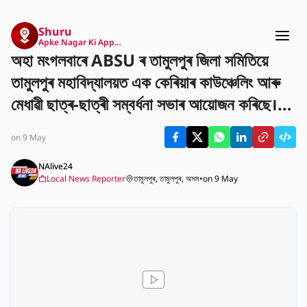
Shuru
Apke Nagar Ki App…
অহা মংগলবাৰে ABSU ৰ তামুলপুৰ জিলা সমিতিয়ে
তামুলপুৰ মহাবিদ্যালয়ত এক কেৰিয়াৰ কাউঞ্চেলিং আৰু
মেধাৱী ছাত্ৰ-ছাত্ৰী সম্বৰ্ধনা সভাৰ আয়োজন কৰিছে।
ইয়াৰ মূল উদ্দেশ্য হৈছে ছাত্ৰ-ছাত্ৰীসকলক উচ্চ শিক্ষা
on 9 May
আৰু ভৱিষ্যতৰ কেৰিয়াৰ সম্পৰ্কে সঠিক পথ প্ৰদৰ্শন কৰা।
এই সভাত বিভিন্ন ক্ষেত্ৰৰ বিশিষ্ট ব্যক্তি আৰু শিক্ষা
NAlive24
Local News Reporter
তামুলপুৰ, তামুলপুৰ, অসম
•
on 9 May
বিশেষজ্ঞসকলে অংশগ্ৰহণ কৰিব।