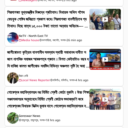
Newsagent
বৰপেটা, বৰপেটা, অসম
•
23 hrs ago
arpetakhabar #বৰপেটাখবৰ #Newsupdate
শিৱসাগৰত মুখ্যমন্ত্ৰীৰ বিৰুদ্ধে প্ৰতিবাদ। বিধায়ক অখিল গগৈৰ
ফেচবুক পোষ্টৰ জৰিয়তে প্ৰকাশ কৰে। শিৱসাগৰত বানপীড়িতৰ প্ৰ
তিবাদ। দিছে মাত্ৰ ১৫,০০০ টকা! তাতো অন‍্যায় অবিচাৰ—- সক
1
লো ভুক্তভোগীয়ে পোৱা নাই, পাইছে নিৰ্বাচিত মানুহে। কোনো বাচ-
NeTV - North East TV
বিচাৰ নাই, কেৱল অন‍্যায়। দিব লাগে ১০ লাখকৈ টকা, দিছে ১৫
Media house
কলগাছিয়া, বৰপেটা, অসম
•
26 min ago
হেজাৰ; সমস‍্যাটো হ’ল সেই ১৫ হেজাৰত যদি নাম নোসোমায়,
জাগীৰোডত কৃত্রিম বানপানীৰ সমস্যাৰ স্থায়ী সমাধানৰ দাবীত স
তেন্তে ভৱিষ‍্যতে কোনো ক্ষতিপূৰণ নাপাব। বানপীড়িত বুলিয়ে পৰিগ
জাগ নাগৰিক সমাজৰ স্মাৰকপত্ৰ প্ৰদান । বিগত কেইবাটাও বছৰ ধ
ণিত নহ’ব। এই অন‍্যায় ৰাইজৰ দলে মানি নলয়।
ৰি বাৰিষা কালত জাগীৰোড সমষ্টিৰ বিভিন্ন অঞ্চলত সৃষ্টি হৈ অহা ভ
1
য়াবহ কৃত্রিম বানপানীৰ স্থায়ী সমাধানৰ দাবী জনাই মৰিগাঁও জিলাৰ
ৰিয়ান মেধী
জনপ্ৰিয় তথা দায়িত্বশীল জনপ্ৰতিনিধি তথা মন্ত্ৰীৰ জৰিয়তে অসম
Local News Reporter
মৰিগাঁও, মৰিগাঁও, অসম
•
4 hrs ago
ৰ মাননীয় মুখ্যমন্ত্ৰীৰ দৃষ্টি আকৰ্ষণ কৰি এক গুৰুত্বপূৰ্ণ স্মাৰকপত্ৰ
গোৰেশ্বৰ মহাবিদ্যালয়ৰ নৱ নিৰ্মিত শ্ৰেণী কোঠা মুকলি । উচ্চ শিক্ষা
প্ৰদান কৰা হৈছে। জাগীৰোডবাসী সজাগ ৰাইজ আৰু সচেতক মহিলা
সঞ্চালকালয়ৰ অনুদানেৰে নিৰ্মিত শ্ৰেণী কোঠাৰ শুভাৰম্ভণি কৰে
সমাজৰ উদ্যোগত প্ৰেৰণ কৰা এই পত্ৰখনত বৰষুণৰ দিনত অঞ্চল
গোৰেশ্বৰৰ বিধায়ক ভিক্টৰ কুমাৰ দাসে গোৰেশ্বৰ মহাবিদ্যালয়ৰ নৱ
টোত সৃষ্টি হোৱা মানৱসৃষ্ট তথা কৃত্রিম বানপানীৰ ভয়াবহতাৰ কথা উ
1
নিৰ্মিত শ্ৰেণী কোঠা মুকলি । উচ্চ শিক্ষা সঞ্চালকালয়ৰ অনুদানেৰে
ল্লেখ কৰি আশু আৰু বৈজ্ঞানিক সমাধানৰ দাবী জনোৱা হয়। সংবাদ
Goreswar News
নিৰ্মিত শ্ৰেণী কোঠাৰ শুভাৰম্ভণি কৰে গোৰেশ্বৰৰ বিধায়ক ভিক্টৰ
মাধ্যমৰ প্ৰতিনিধিৰ সৈতে হোৱা কথা-বতৰাত মন্ত্ৰীগৰাকীয়ে স্পষ্ট ক
তামুলপুৰ, তামুলপুৰ, অসম
•
18 hrs ago
কুমাৰ দাসে । বিধায়কগৰাকীয়ে আগন্তক দিনত গোৰেশ্বৰ ম
ৰি কয় যে, জাগীৰোডৰ এই জলন্ত সমস্যাটোৰ বিষয়ে তেওঁ অৱগত।