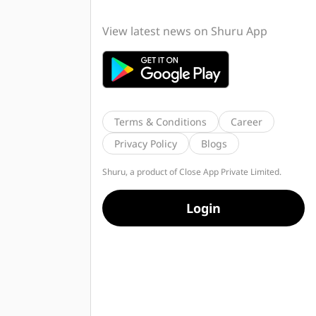
View latest news on Shuru App
Terms & Conditions
Career
Privacy Policy
Blogs
Shuru, a product of Close App Private Limited.
Login