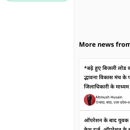
More news from उ
*बढ़े हुए बिजली लोड को न
द्भावना विकास मंच के पदाधिकारियों ने गुरुवार को
जिलाधिकारी के माध्यम स
विद्युत विभाग की मनम
Altmush Husain
बांदा, बांदा, उत्तर प्रदेश
•
4
ध्यक्ष प्रमोद गुप्ता "राजा
या कि प्रदेश के लगभ
ऑपरेशन के बाद युवक क
स्वीकृत लोड पावर कार्प
केश दर्ज, ऑपरेशन के 