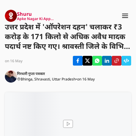
Shuru
Apke Nagar Ki App…
उत्तर प्रदेश में 'ऑपरेशन दहन' चलाकर ₹3
करोड़ के 171 किलो से अधिक अवैध मादक
पदार्थ नष्ट किए गए। श्रावस्ती जिले के विभिन्न
थानों से जुड़े इन ड्रग्स को बलरामपुर की चीनी
on 16 May
मिल के इन्सिनरेटर में जलाकर खाक किया
गया। इस कार्रवाई से लंबे समय से थानों में
गिरधारी गुप्ता पत्रकार
Bhinga, Shravasti, Uttar Pradesh
•
on 16 May
जमा चरस, गांजा और नशीली गोलियों जैसे
मादक पदार्थों का निपटारा हुआ है।