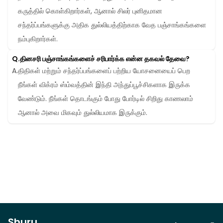
கருத்தில் கொள்கிறார்கள், ஆனால் சிலர் புனிதமான 
சந்தர்ப்பங்களுக்கு அதிக துல்லியத்திற்காக வேத பஞ்சாங்கங்களை 
நம்புகிறார்கள்.
Q.
தினசரி பஞ்சாங்கங்களைச் சரிபார்க்க என்ன தகவல் தேவை?
A.
திதிகள் மற்றும் சந்தர்ப்பங்களைப் பற்றிய யோசனையைப் பெற 
நீங்கள் விக்ரம் ஸ்ம்வத்தின் இந்தி அந்துப்பூச்சிகளாக இருக்க 
வேண்டும். நீங்கள் தொடங்கும் போது போர்டில் சிறிது காணலாம் 
ஆனால் அவை மிகவும் துல்லியமாக இருக்கும்.
Shuru