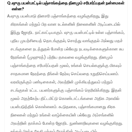
Q.
ஷுரு பயன்பாட்டில் பஞ்சாங்கத்தை தினமும் சரிபார்ப்பதன் நன்மைகள் 
என்ன?
A.
ஷுரு பயன்பாடு தினசரி பஞ்சாங்கத்தை வழங்குகிறது, இது 
கிரகங்கள் மற்றும் பிற வான உடல்களின் நிலைகளின் அடிப்படையில் 
இந்து ஜோதிட நாட்காட்டியாகும். ஷுரு பயன்பாட்டில் உள்ள பஞ்சாங்கம், 
புதிய முயற்சியைத் தொடங்குதல், சொத்து வாங்குதல் அல்லது மதச் 
சடங்குகளை நடத்துதல் போன்ற பல்வேறு நடவடிக்கைகளுக்கான சுப 
நேரங்கள் (முஹுரத்) பற்றிய தகவலை வழங்குகிறது. தினமும் 
பஞ்சாங்கத்தை சரிபார்ப்பதன் மூலம், உங்கள் செயல்களுக்கு மிகவும் 
சாதகமான நேரத்தை நீங்கள் தேர்வு செய்வதை உறுதிசெய்யலாம். 
வரவிருக்கும் பண்டிகைகள், அவற்றின் முக்கியத்துவம் மற்றும் 
சடங்குகள் உட்பட பயனர்களுக்கு பஞ்சாங்கம் தெரிவிக்கிறது. இதன் 
மூலம் அதற்கேற்ப திட்டமிட்டு கொண்டாட்டங்களை அதிக அளவில் 
பயன்படுத்திக் கொள்ளலாம். கூடுதலாக, பஞ்சாங்கமானது கிரக 
நிலைகள் மற்றும் உங்கள் வாழ்க்கையின் பல்வேறு அம்சங்களில் 
அவற்றின் தாக்கம் போன்ற ஜோதிட நுண்ணறிவுகளை வழங்குகிறது. 
உங்கள் பிறந்த தேதி மற்றும் நேரத்தின் அடிப்படையில் 