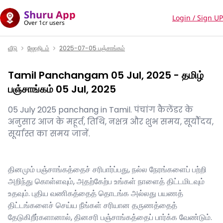
Shuru App
Login / Sign UP
Over 1cr users
வீடு
ஜோதிடம்
2025-07-05 பஞ்சாங்கம்
Tamil Panchangam 05 Jul, 2025 - தமிழ்
பஞ்சாங்கம் 05 Jul, 2025
05 July 2025 panchang in Tamil. पंचांग कैलेंडर के
अनुसार आज के महूर्त, तिथि, नक्षत्र और शुभ समय, सूर्यौदय,
सूर्यास्त का समय जानें.
தினமும் பஞ்சாங்கத்தைச் சரிபார்ப்பது, நல்ல நேரங்களைப் பற்றி
அறிந்து கொள்ளவும், அதற்கேற்ப உங்கள் நாளைத் திட்டமிடவும்
உதவும். புதிய வணிகத்தைத் தொடங்க அல்லது பயணத்
திட்டங்களைச் செய்ய நீங்கள் சரியான தருணத்தைத்
தேடுகிறீர்களானால், தினசரி பஞ்சாங்கத்தைப் பார்க்க வேண்டும்.