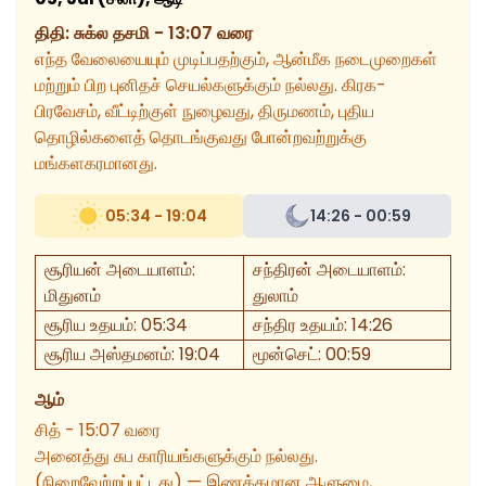
திதி
:
சுக்ல தசமி - 13:07 வரை
எந்த வேலையையும் முடிப்பதற்கும், ஆன்மீக நடைமுறைகள்
மற்றும் பிற புனிதச் செயல்களுக்கும் நல்லது. கிரக-
பிரவேசம், வீட்டிற்குள் நுழைவது, திருமணம், புதிய
தொழில்களைத் தொடங்குவது போன்றவற்றுக்கு
மங்களகரமானது.
05:34 - 19:04
14:26 - 00:59
சூரியன் அடையாளம்
:
சந்திரன் அடையாளம்
:
மிதுனம்
துலாம்
சூரிய உதயம்
:
05:34
சந்திர உதயம்
:
14:26
சூரிய அஸ்தமனம்
:
19:04
மூன்செட்
:
00:59
ஆம்
சித் - 15:07 வரை
அனைத்து சுப காரியங்களுக்கும் நல்லது.
(நிறைவேற்றப்பட்டது) — இணக்கமான ஆளுமை,