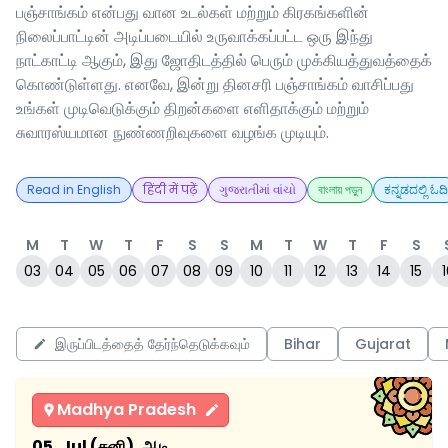
பஞ்சாங்கம் என்பது வான உடல்கள் மற்றும் கிரகங்களின்
நிலைப்பாட்டின் அடிப்படையில் உருவாக்கப்பட்ட ஒரு இந்து
நாட்காட்டி ஆகும், இது ஜோதிடத்தில் பெரும் முக்கியத்துவத்தைக்
கொண்டுள்ளது. எனவே, இன்று தினசரி பஞ்சாங்கம் வாசிப்பது
உங்கள் முடிவெடுக்கும் திறன்களை எளிதாக்கும் மற்றும்
சுவாரஸ்யமான நுண்ணறிவுகளை வழங்க முடியும்.
Read in English
हिंदी में पढ़ें
ગુજરાતીમાં વાંચો
বাংলায় পড়ুন
ಕನ್ನಡದಲ್ಲಿ ಓದಿ
M
T
W
T
F
S
S
M
T
W
T
F
S
03
04
05
06
07
08
09
10
11
12
13
14
15
1
இருப்பிடத்தைத் தேர்ந்தெடுக்கவும்
Bihar
Gujarat
Madhya Pradesh
05, Jul (சனி), ஆடி