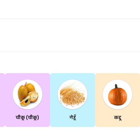
चीकू (चीकू)
गेहूँ
कद्दू