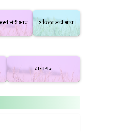
सी मंडी भाव
आँवला मंडी भाव
दातागंज