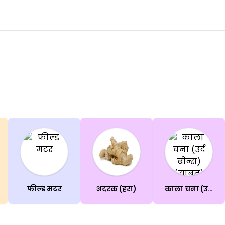
फील्ड मटर
अदरक (हरा)
काला चना (उर्द बीन्स)(साबुत)