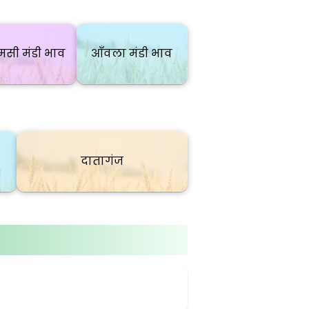
सी मंडी भाव
आँवला मंडी भाव
दातागंज