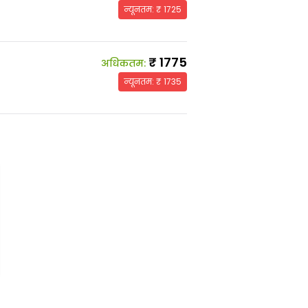
न्यूनतम
: ₹
1725
₹
1775
अधिकतम
:
न्यूनतम
: ₹
1735