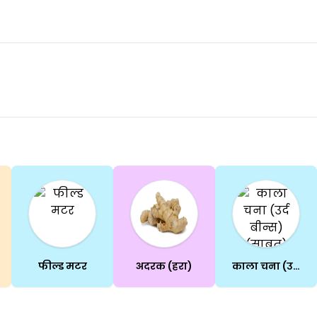
फील्ड मटर
अदरक (हरा)
काला चना (उर्द बीन्स)(साबुत)