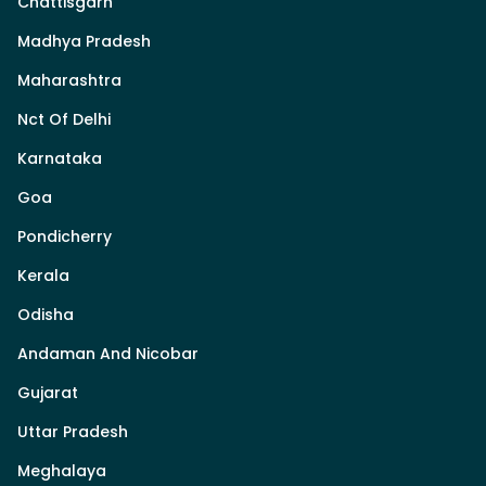
Chattisgarh
Madhya Pradesh
Maharashtra
Nct Of Delhi
Karnataka
Goa
Pondicherry
Kerala
Odisha
Andaman And Nicobar
Gujarat
Uttar Pradesh
Meghalaya