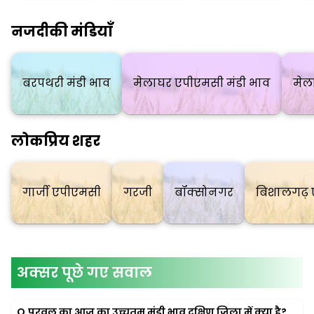
नजदीकी मंडियाँ
बरपथरी मंडी भाव
मेलाघर एपीएमसी मंडी भाव
मेल
लोकप्रिय शहर
गार्जी एपीएमसी
गरजी
बॉक्सोनगर
बिशालगढ़
अक्सर पूछे गए सवाल
Q.
परवल का आज का उच्चतम मंडी भाव दक्षिण जिला में क्या है?