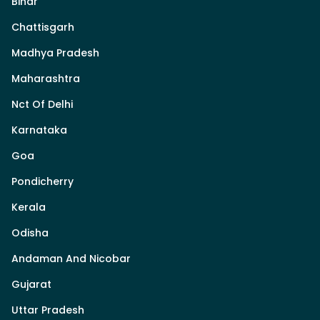
Bihar
Chattisgarh
Madhya Pradesh
Maharashtra
Nct Of Delhi
Karnataka
Goa
Pondicherry
Kerala
Odisha
Andaman And Nicobar
Gujarat
Uttar Pradesh