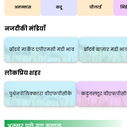
अनन्नास
कद्दू
चौलाई
नजदीकी मंडियाँ
ब्रॉडवे मार्केट एपीएमसी मंडी भाव
ब्रॉडवे बाज़ार मंडी भा
लोकप्रिय शहर
पुथेनवेलिक्कारा वीएफपीसीके
कडुंगल्लूर वीएफपीसी
अक्सर पूछे गए सवाल