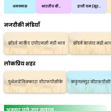
अनन्नास
भारतीय बीन्स (सीम)
हाथी यम (सूरन)
नजदीकी मंडियाँ
ब्रॉडवे मार्केट एपीएमसी मंडी भाव
ब्रॉडवे बाज़ार मंडी भा
लोकप्रिय शहर
पुथेनवेलिक्कारा वीएफपीसीके
कडुंगल्लूर वीएफपीसी
अक्सर पूछे गए सवाल