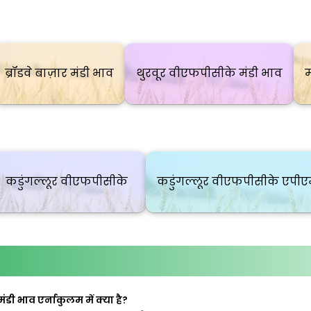
ब्रॉडवे बाज़ार मंडी भाव
थुरवूर वीएफपीसीके मंडी भाव
म
कडुंगल्लूर वीएफपीसीके
कडुंगल्लूर वीएफपीसीके एपी
डी भाव एर्नाकुलम में क्या है?