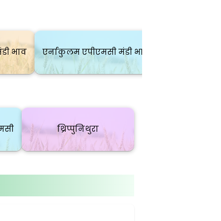
ंडी भाव
एर्नाकुलम एपीएमसी मंडी भाव
एमसी
थ्रिप्पुनिथुरा