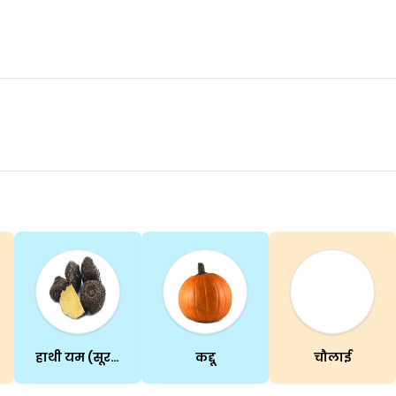
हाथी यम (सूरन)
कद्दू
चौलाई