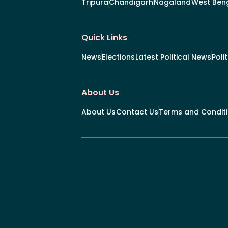
Tripura
Chandigarh
Nagaland
West Ben
Quick Links
News
Elections
Latest Political News
Poli
About Us
About Us
Contact Us
Terms and Condit