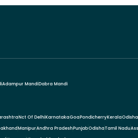
i
Adampur Mandi
Dabra Mandi
rashtra
Nct Of Delhi
Karnataka
Goa
Pondicherry
Kerala
Odisha
rakhand
Manipur
Andhra Pradesh
Punjab
Odisha
Tamil Nadu
As