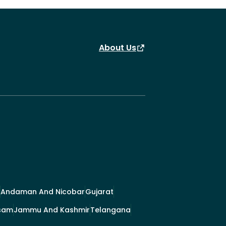
About Us
Andaman And Nicobar
Gujarat
sam
Jammu And Kashmir
Telangana