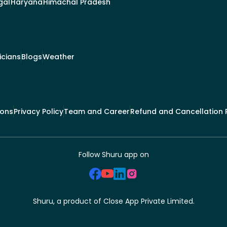
gal
Haryana
Himachal Pradesh
ticians
Blogs
Weather
ions
Privacy Policy
Team and Career
Refund and Cancellation P
Follow Shuru app on
Shuru, a product of Close App Private Limited.