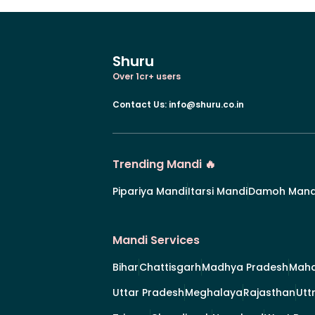
Shuru
Over 1cr+ users
Contact Us
:
info@shuru.co.in
Trending Mandi 🔥
Pipariya Mandi
Itarsi Mandi
Damoh Mand
Mandi Services
Bihar
Chattisgarh
Madhya Pradesh
Maha
Uttar Pradesh
Meghalaya
Rajasthan
Utt