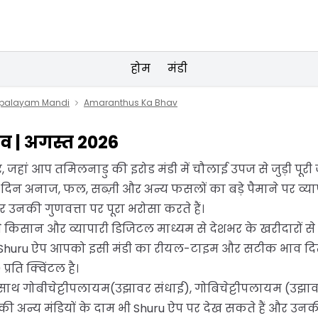
होम
मंडी
ipalayam Mandi
Amaranthus Ka Bhav
ाव | अगस्त 2026
 जहां आप तमिलनाडु की इरोड मंडी में चौलाई उपज से जुड़ी पूरी 
ँ हर दिन अनाज, फल, सब्ज़ी और अन्य फसलों का बड़े पैमाने पर व
र उनकी गुणवत्ता पर पूरा भरोसा करते हैं।
 किसान और व्यापारी डिजिटल माध्यम से देशभर के खरीदारों से जुड
ं। Shuru ऐप आपको इसी मंडी का रीयल-टाइम और सटीक भाव दि
ति क्विंटल है।
-साथ गोबीचेट्टीपलायम(उझावर संधाई), गोबिचेट्टीपलायम (उझाव
 अन्य मंडियों के दाम भी Shuru ऐप पर देख सकते हैं और उनकी