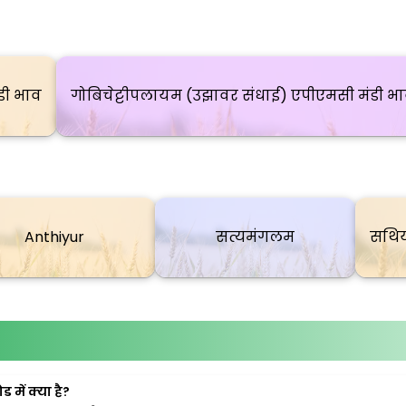
डी भाव
गोबिचेट्टीपलायम (उझावर संधाई) एपीएमसी मंडी भ
Anthiyur
सत्यमंगलम
सथिय
में क्या है?