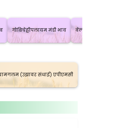
ाव
गोबिचेट्टीपलायम मंडी भाव
वेल्लंकोइल मंडी भाव
ामगलम (उझावर संधाई) एपीएमसी