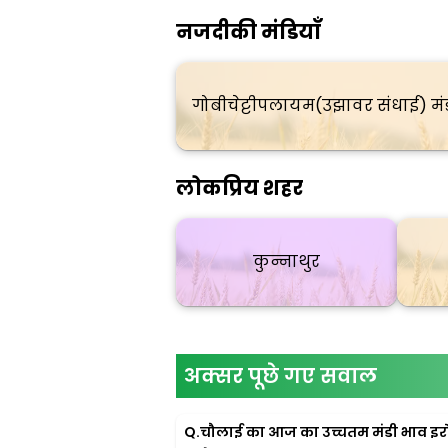
नजदीकी मंडियाँ
गोबीचेट्टीपलायम(उझावर संधाई) मं
लोकप्रिय शहर
कुन्नाथुर
अक्सर पूछे गए सवाल
Q.
चौलाई का आज का उच्चतम मंडी भाव इरोड 