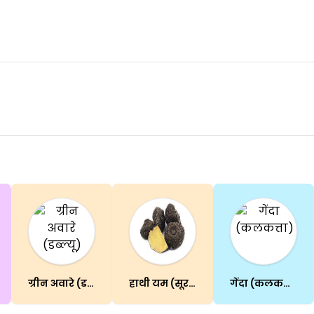
ग्रीन अवारे (डब्ल्यू)
हाथी यम (सूरन)
गेंदा (कलकत्ता)