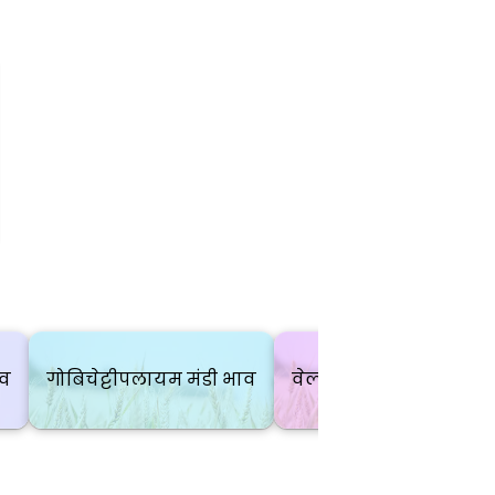
ाव
गोबिचेट्टीपलायम मंडी भाव
वेल्लंकोइल मंडी भाव