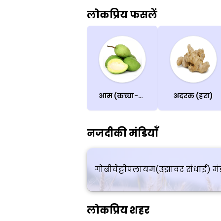
लोकप्रिय फसलें
आम (कच्चा-पका)
अदरक (हरा)
नजदीकी मंडियाँ
गोबीचेट्टीपलायम(उझावर संधाई) मं
लोकप्रिय शहर