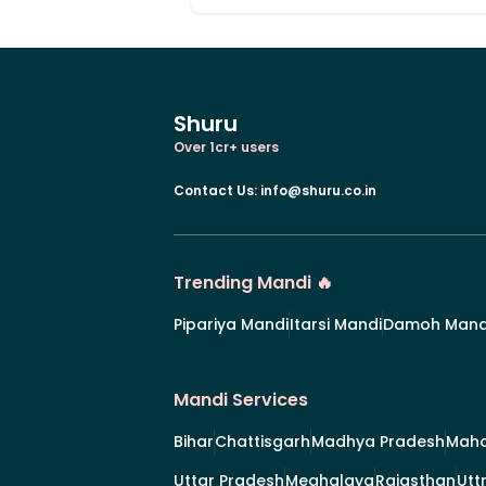
Shuru
Over 1cr+ users
Contact Us
:
info@shuru.co.in
Trending Mandi 🔥
Pipariya Mandi
Itarsi Mandi
Damoh Mand
Mandi Services
Bihar
Chattisgarh
Madhya Pradesh
Maha
Uttar Pradesh
Meghalaya
Rajasthan
Utt