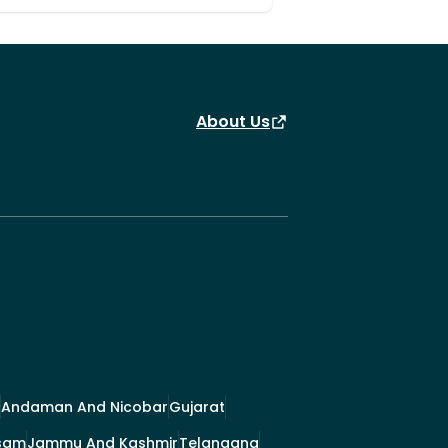
About Us
Andaman And Nicobar
Gujarat
sam
Jammu And Kashmir
Telangana