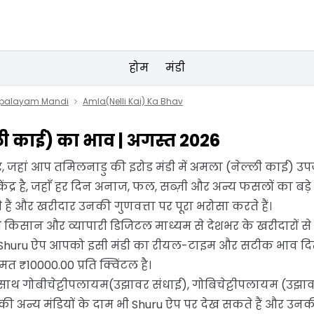
होम
मंडी
ipalayam Mandi
Amla(Nelli Kai) Ka Bhav
्ली काई) का भाव | अगस्त 2026
 जहां आप तमिलनाडु की इरोड मंडी में अमला (नेल्ली काई) उपज स
ेंद्र है, जहाँ हर दिन अनाज, फल, सब्ज़ी और अन्य फसलों का बड़े
ैं और खरीदार उनकी गुणवत्ता पर पूरा भरोसा करते हैं।
 किसान और व्यापारी डिजिटल माध्यम से देशभर के खरीदारों से जुड
ं। Shuru ऐप आपको इसी मंडी का रीयल-टाइम और सटीक भाव दि
₹10000.00 प्रति क्विंटल है।
-साथ गोबीचेट्टीपलायम(उझावर संधाई), गोबिचेट्टीपलायम (उझाव
 अन्य मंडियों के दाम भी Shuru ऐप पर देख सकते हैं और उनकी