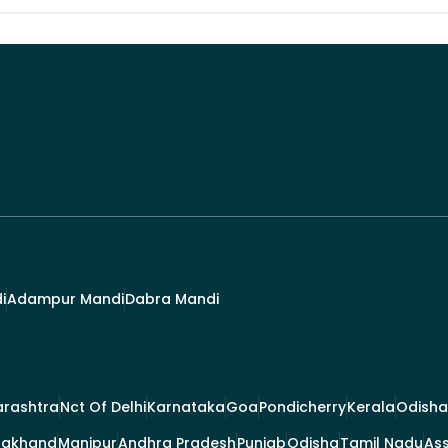
i
Adampur Mandi
Dabra Mandi
rashtra
Nct Of Delhi
Karnataka
Goa
Pondicherry
Kerala
Odisha
rakhand
Manipur
Andhra Pradesh
Punjab
Odisha
Tamil Nadu
As