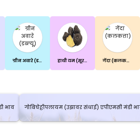
ग्रीन अवारे (डब्ल्यू)
हाथी यम (सूरन)
गेंदा (कलकत्ता)
डी भाव
गोबिचेट्टीपलायम (उझावर संधाई) एपीएमसी मंडी भ