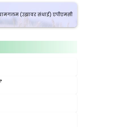
ामगलम (उझावर संधाई) एपीएमसी
?