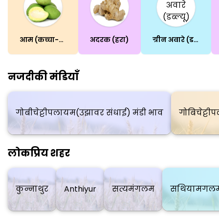
आम (कच्चा-पका)
अदरक (हरा)
ग्रीन अवारे (डब्ल्यू)
नजदीकी मंडियाँ
गोबीचेट्टीपलायम(उझावर संधाई) मंडी भाव
गोबिचेट्ट
लोकप्रिय शहर
कुन्नाथुर
Anthiyur
सत्यमंगलम
सथियामगलम 