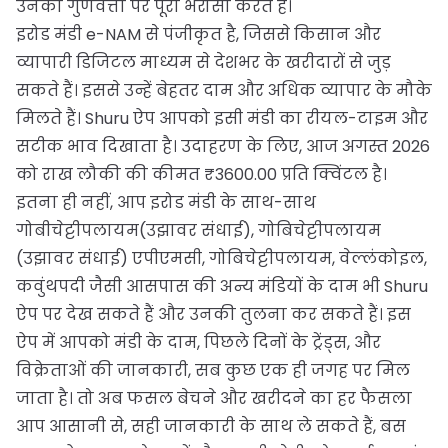
उनकी गुणवत्ता पर पूरा भरोसा करते हैं।
इरोड मंडी e-NAM से पंजीकृत है, जिससे किसान और
व्यापारी डिजिटल माध्यम से देशभर के खरीदारों से जुड़
सकते हैं। इससे उन्हें बेहतर दाम और अधिक व्यापार के मौके
मिलते हैं। Shuru ऐप आपको इसी मंडी का रीयल-टाइम और
सटीक भाव दिखाता है। उदाहरण के लिए, आज अगस्त 2026
को राख लौकी की कीमत ₹3600.00 प्रति क्विंटल है।
इतना ही नहीं, आप इरोड मंडी के साथ-साथ
गोबीचेट्टीपलायम(उझावर संधाई), गोबिचेट्टीपलायम
(उझावर संधाई) एपीएमसी, गोबिचेट्टीपलायम, वेल्लंकोइल,
कवुंथपदी जैसी आसपास की अन्य मंडियों के दाम भी Shuru
ऐप पर देख सकते हैं और उनकी तुलना कर सकते हैं। इस
ऐप में आपको मंडी के दाम, पिछले दिनों के ट्रेंड्स, और
विक्रेताओं की जानकारी, सब कुछ एक ही जगह पर मिल
जाता है। तो अब फसल बेचने और खरीदने का हर फैसला
आप आसानी से, सही जानकारी के साथ ले सकते हैं, बस