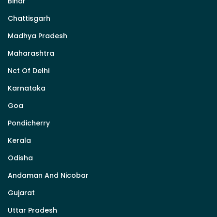
Bihar
Chattisgarh
Madhya Pradesh
Maharashtra
Nct Of Delhi
Karnataka
Goa
Pondicherry
Kerala
Odisha
Andaman And Nicobar
Gujarat
Uttar Pradesh