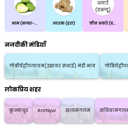
आम (कच्चा-पका)
अदरक (हरा)
ग्रीन अवारे (डब्ल्यू)
नजदीकी मंडियाँ
गोबीचेट्टीपलायम(उझावर संधाई) मंडी भाव
गोबिचेट्ट
लोकप्रिय शहर
कुन्नाथुर
Anthiyur
सत्यमंगलम
सथियामगलम 